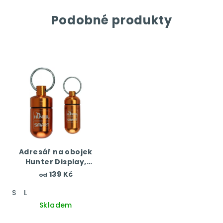
Podobné produkty
Adresář na obojek
Hunter Display,
oranžová
139 Kč
od
S
L
Skladem