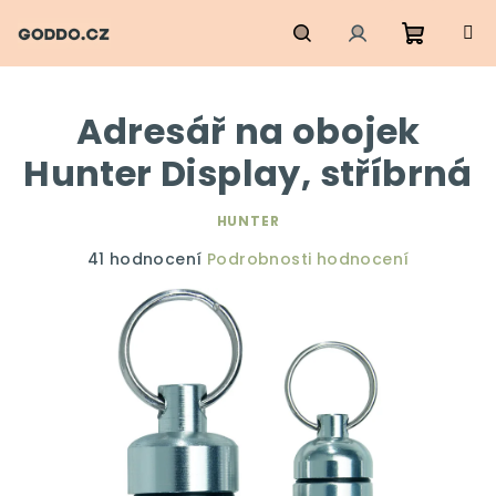
Přejít
na
obsah
Nákupn
Hledat
Přihlášení
Adresář na obojek
košík
Hunter Display, stříbrná
HUNTER
Průměrné
41 hodnocení
Podrobnosti hodnocení
hodnocení
produktu
je
4,2
z
5
hvězdiček.