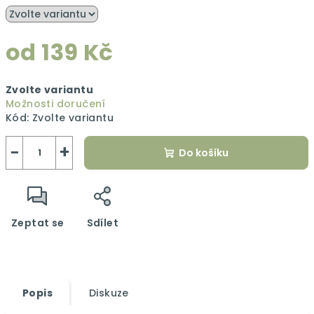
od
139 Kč
Měrná
Zvolte variantu
cena:
Možnosti doručení
Kód:
Zvolte variantu
−
+
Do košíku
Zeptat se
Sdílet
Popis
Diskuze