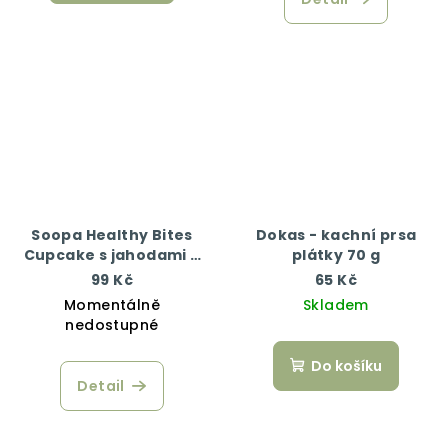
Soopa Healthy Bites
Dokas - kachní prsa
Cupcake s jahodami a
plátky 70 g
kokosem 50 g
99 Kč
65 Kč
Momentálně
Skladem
nedostupné
Do košíku
Detail