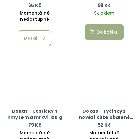
arašídovým máslem 50
65 Kč
99 Kč
g
Momentálně
Skladem
nedostupné
Do košíku
Detail
Dokas - Kostičky s
Dokas - Tyčinky z
hmyzem a mrkví 100 g
hovězí kůže obalené
kuřecím 50 g
79 Kč
52 Kč
Momentálně
Momentálně
nedostupné
nedostupné