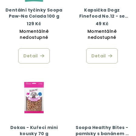
Dentální tyčinky Soopa
Kapsička Dogz
Paw-Na Colada 100 g
Finefood No.12 - se
zvěřinou a sledím
129 Kč
49 Kč
masem 100 g
Momentálně
Momentálně
nedostupné
nedostupné
Detail
Detail
Dokas - Kuřecí mini
Soopa Healthy Bites -
kousky 70 g
pamlsky s banánem a