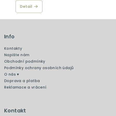
Detail
Z
á
p
Info
a
Kontakty
t
Napište nám
í
Obchodní podmínky
Podmínky ochrany osobních údajů
O nás ♥️
Doprava a platba
Reklamace a vrácení
Kontakt