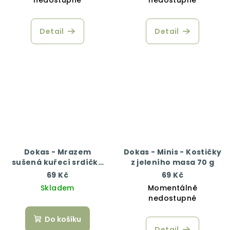
Detail
Detail
Dokas - Mrazem
Dokas - Minis - Kostičky
sušená kuřecí srdíčka
z jeleního masa 70 g
22 g
69 Kč
69 Kč
Skladem
Momentálně
nedostupné
Do košíku
Detail