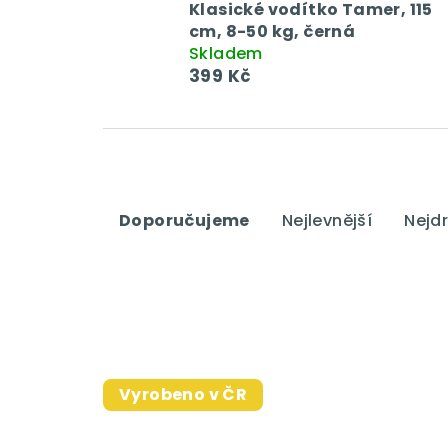
Klasické vodítko Tamer, 115
cm, 8-50 kg, černá
Skladem
399 Kč
Ř
Doporučujeme
Nejlevnější
Nejdr
a
z
e
n
V
í
Vyrobeno v ČR
ý
p