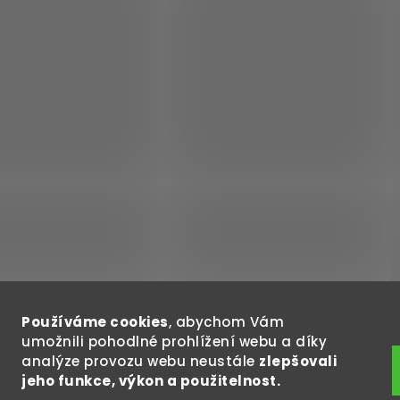
ý
p
i
s
u
Používáme cookies
, abychom Vám
umožnili pohodlné prohlížení webu a díky
analýze provozu webu neustále
zlepšovali
jeho funkce, výkon a použitelnost.