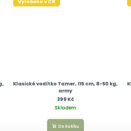
Vyrobeno v ČR
g,
Klasické vodítko Tamer, 115 cm, 8-50 kg,
K
army
399 Kč
Skladem
Do košíku