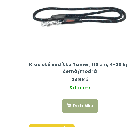
p
r
i
o
s
d
p
u
r
k
o
t
d
Klasické vodítko Tamer, 115 cm, 4-20 k
ů
černá/modrá
u
349 Kč
k
Skladem
t
Do košíku
ů