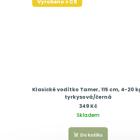
Vyrobeno v ČR
Klasické vodítko Tamer, 115 cm, 4-20 k
tyrkysová/černá
349 Kč
Skladem
Do košíku