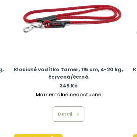
g,
Klasické vodítko Tamer, 115 cm, 4-20 kg,
K
červená/černá
349 Kč
Momentálně nedostupné
Detail