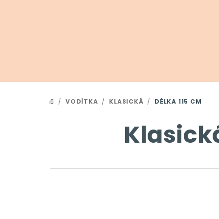
Přejít
na
obsah
/
VODÍTKA
/
KLASICKÁ
/
DÉLKA 115 CM
DOMŮ
Klasick