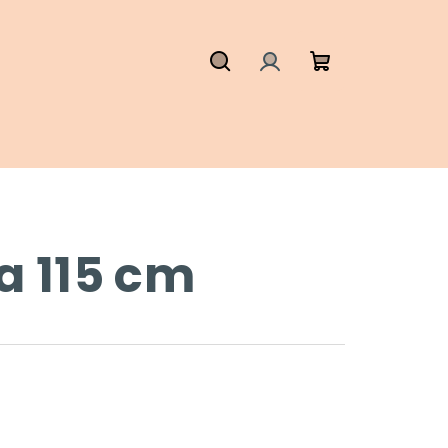
Hledat
Přihlášení
Nákupní
košík
a 115 cm