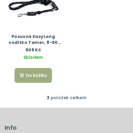
Posuvné EasyLong
vodítko Tamer, 8-50
kg, 350 cm, černá/bílá
609 Kč
Skladem
Do košíku
3
položek celkem
O
v
Z
l
á
á
p
Info
d