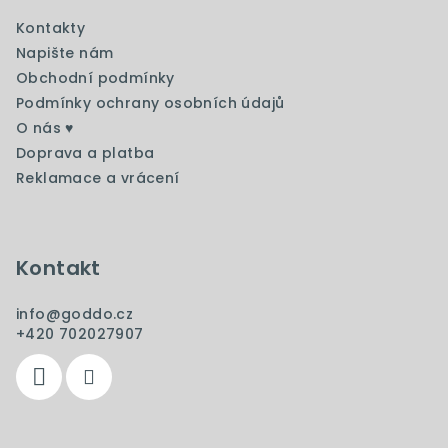
a
a
c
Kontakty
t
í
Napište nám
í
p
Obchodní podmínky
r
Podmínky ochrany osobních údajů
v
O nás ♥️
k
Doprava a platba
y
Reklamace a vrácení
v
ý
p
i
Kontakt
s
u
info
@
goddo.cz
+420 702027907