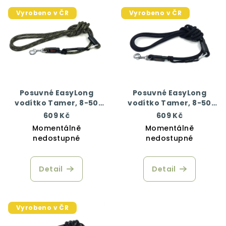
V
o
Vyrobeno v ČR
Vyrobeno v ČR
ý
d
p
u
i
k
s
t
p
ů
r
Posuvné EasyLong
Posuvné EasyLong
o
vodítko Tamer, 8-50
vodítko Tamer, 8-50
kg, 350 cm, army
kg, 350 cm, černá
d
609 Kč
609 Kč
Momentálně
Momentálně
u
nedostupné
nedostupné
k
t
Detail
Detail
ů
Vyrobeno v ČR