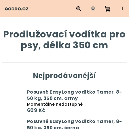
Přejít
na
obsah
Nákupn
Hledat
Přihlášení
Prodlužovací vodítka pro
košík
psy, délka 350 cm
Nejprodávanější
Posuvné EasyLong vodítko Tamer, 8-
50 kg, 350 cm, army
Momentálně nedostupné
609 Kč
Posuvné EasyLong vodítko Tamer, 8-
50 kg, 350 cm, černá