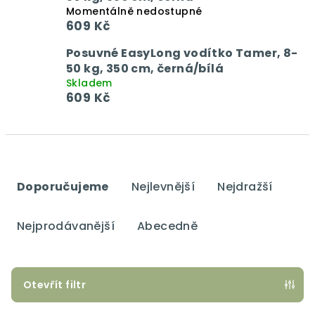
Momentálně nedostupné
609 Kč
Posuvné EasyLong vodítko Tamer, 8-
50 kg, 350 cm, černá/bílá
Skladem
609 Kč
Ř
a
Doporučujeme
Nejlevnější
Nejdražší
z
e
Nejprodávanější
Abecedně
n
í
p
Otevřít filtr
r