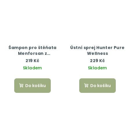
Šampon pro štěňata
Ústní sprej Hunter Pure
Menforsan z
Wellness
pšeničných klíčků 300
219 Kč
229 Kč
ml
Skladem
Skladem
Do košíku
Do košíku