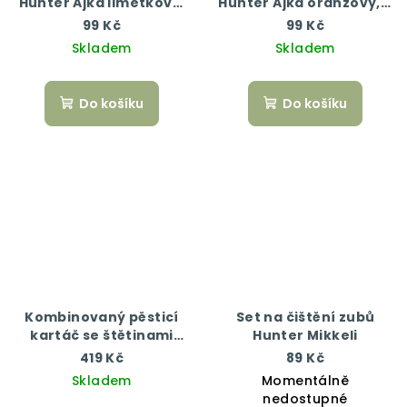
Hunter Ajka limetkový,
Hunter Ajka oranžový, 2
2 ks - 5 cm + 6,5 cm
ks - 5 cm + 6,5 cm
99 Kč
99 Kč
Skladem
Skladem
Do košíku
Do košíku
Kombinovaný pěsticí
Set na čištění zubů
kartáč se štětinami
Hunter Mikkeli
Hunter Spa
419 Kč
89 Kč
Skladem
Momentálně
nedostupné