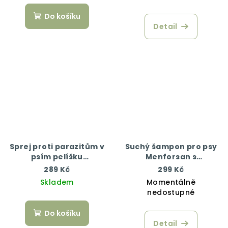
Do košíku
Detail
Sprej proti parazitům v
Suchý šampon pro psy
psím pelíšku
Menforsan s
Menforsan 250 ml
arganovým olejem 250
289 Kč
299 Kč
ml
Skladem
Momentálně
nedostupné
Do košíku
Detail