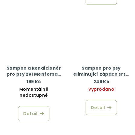
Šampon a kondicionér
Šampon pro psy
pro psy 2v1 Menforsan
eliminující zápach srsti
proti zacuchávání srsti
Menforsan 300 ml
199 Kč
249 Kč
300 ml
Momentálně
Vyprodáno
nedostupné
Detail
Detail