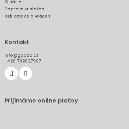
O nás ♥️
k
Doprava a platba
y
Reklamace a vrácení
v
ý
p
i
Kontakt
s
u
info
@
goddo.cz
+420 702027907
Přijímáme online platby