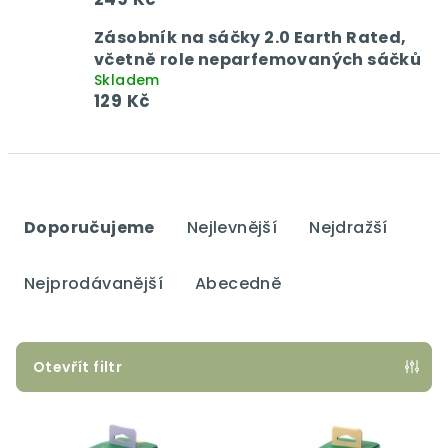
Zásobník na sáčky 2.0 Earth Rated,
včetně role neparfemovaných sáčků
Skladem
129 Kč
Ř
a
Doporučujeme
Nejlevnější
Nejdražší
z
e
Nejprodávanější
Abecedně
n
í
p
Otevřít filtr
r
V
o