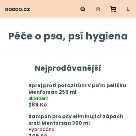
Přejít
na
obsah
Nákupn
Hledat
Přihlášení
Péče o psa, psí hygiena
košík
Nejprodávanější
Sprej proti parazitům v psím pelíšku
Menforsan 250 ml
Skladem
289 Kč
Šampon pro psy eliminující zápach
srsti Menforsan 300 ml
Vyprodáno
249 Kč