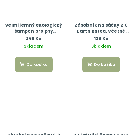
Velmi jemný ekologický
Zásobník na sáčky 2.0
šampon pro psy
Earth Rated, včetně
Menforsan 300 ml
role neparfemovaných
269 Kč
129 Kč
sáčků
Skladem
Skladem
Do košíku
Do košíku