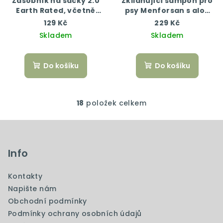
Zásobník na sáčky 2.0
Zklidňující šampon pro
Earth Rated, včetně
psy Menforsan s aloe
role parfemovaných
vera 300 ml
129 Kč
229 Kč
sáčků
Skladem
Skladem
Do košíku
Do košíku
18
položek celkem
O
v
Z
l
á
á
p
Info
d
a
a
c
Kontakty
t
í
Napište nám
í
p
Obchodní podmínky
r
Podmínky ochrany osobních údajů
v