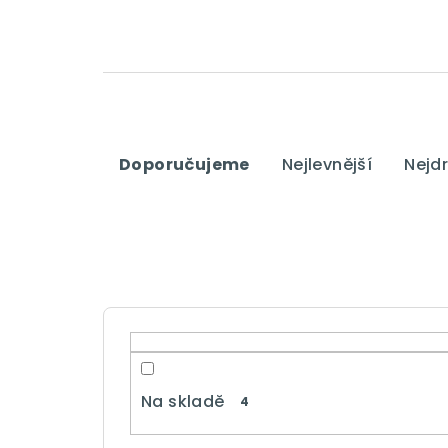
Ř
Doporučujeme
Nejlevnější
Nejdr
a
z
e
n
í
p
r
Na skladě
4
o