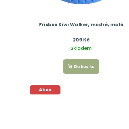
r
o
d
Frisbee Kiwi Walker, modré, malé
u
209 Kč
k
Skladem
t
Do košíku
ů
Akce