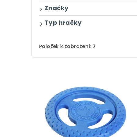
d
Značky
u
Typ hračky
k
t
Položek k zobrazení:
7
ů
V
ý
p
i
s
p