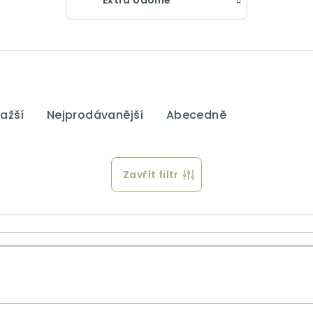
Extra odolné
ažší
Nejprodávanější
Abecedně
Zavřít filtr