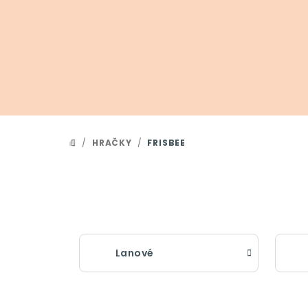
Přejít
na
obsah
/
HRAČKY
/
FRISBEE
DOMŮ
Lanové