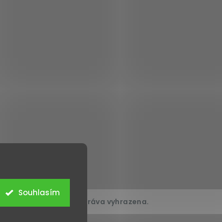
Souhlasím
6
GODDO.CZ
. Všechna práva vyhrazena.