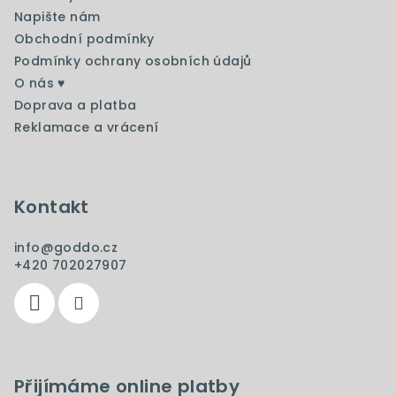
t
í
Napište nám
í
p
Obchodní podmínky
r
Podmínky ochrany osobních údajů
v
O nás ♥️
k
Doprava a platba
y
Reklamace a vrácení
v
ý
p
i
Kontakt
s
u
info
@
goddo.cz
+420 702027907
Přijímáme online platby