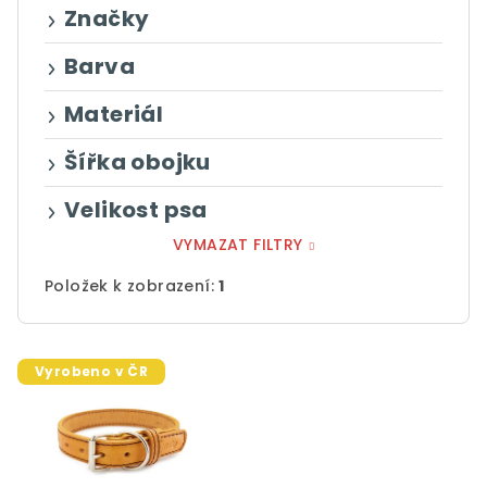
ů
Značky
Barva
Materiál
Šířka obojku
Velikost psa
VYMAZAT FILTRY
Položek k zobrazení:
1
V
Vyrobeno v ČR
ý
p
i
s