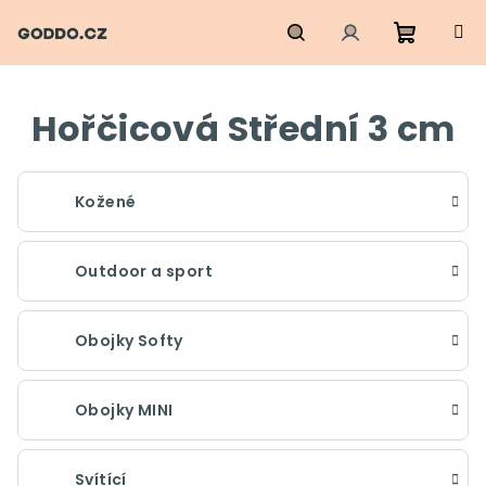
Přejít
na
obsah
Nákupn
Hledat
Přihlášení
Hořčicová Střední 3 cm
košík
Kožené
Outdoor a sport
Obojky Softy
Obojky MINI
Svítící