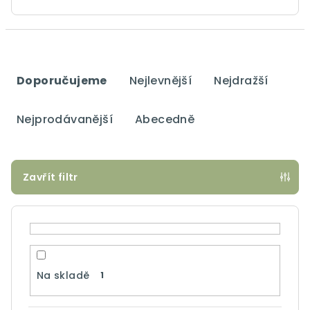
Ř
a
Doporučujeme
Nejlevnější
Nejdražší
z
e
Nejprodávanější
Abecedně
n
í
p
Zavřít filtr
r
o
d
u
k
Na skladě
1
t