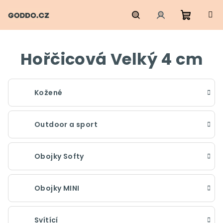
Přejít
na
obsah
Nákupn
Hledat
Přihlášení
Hořčicová Velký 4 cm
košík
Kožené
Outdoor a sport
Obojky Softy
Obojky MINI
Svítící