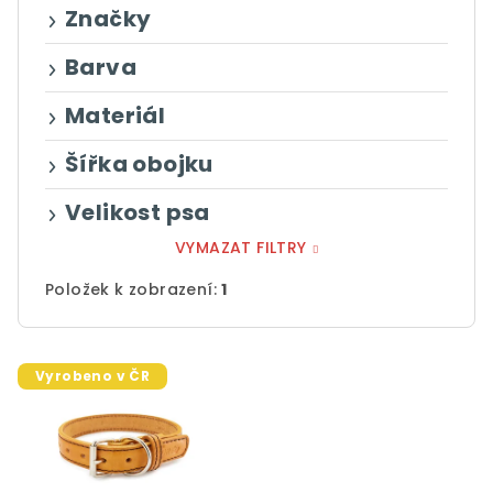
ů
Značky
Barva
Materiál
Šířka obojku
Velikost psa
VYMAZAT FILTRY
Položek k zobrazení:
1
V
Vyrobeno v ČR
ý
p
i
s