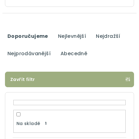
Ř
a
Doporučujeme
Nejlevnější
Nejdražší
z
e
Nejprodávanější
Abecedně
n
í
p
Zavřít filtr
r
o
d
u
k
Na skladě
1
t