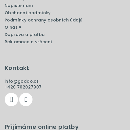
t
í
Napište nám
í
p
Obchodní podmínky
r
Podmínky ochrany osobních údajů
v
O nás ♥️
k
Doprava a platba
y
Reklamace a vrácení
v
ý
p
i
Kontakt
s
u
info
@
goddo.cz
+420 702027907
Přijímáme online platby