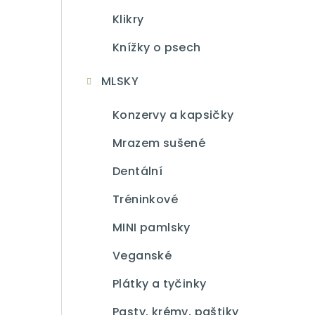
Klikry
Knížky o psech
MLSKY
Konzervy a kapsičky
Mrazem sušené
Dentální
Tréninkové
MINI pamlsky
Veganské
Plátky a tyčinky
Pasty, krémy, paštiky