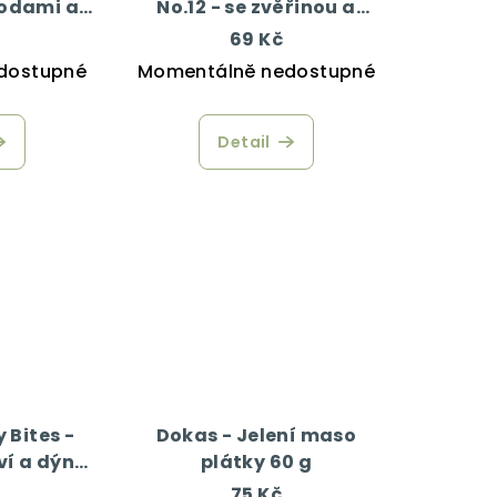
hodami a
No.12 - se zvěřinou a
50 g
sledím masem 200 g
69 Kč
dostupné
Momentálně nedostupné
Detail
 Bites -
Dokas - Jelení maso
í a dýní
plátky 60 g
75 Kč