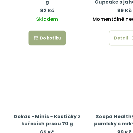
g
Cupcake s ja
kokosem 
82 Kč
99 Kč
Skladem
Momentálně ne
Do košíku
Detail
Dokas - Minis - Kostičky z
Soopa Healthy
kuřecích prsou 70 g
pamlsky s mrkv
50 g
65 Kč
99 Kč