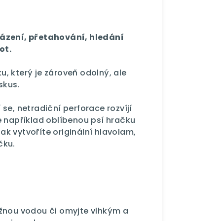
házení, přetahování, hledání
ot.
, který je zároveň odolný, ale
skus.
se, netradiční perforace rozvíjí
e například oblíbenou psí hračku
k vytvoříte originální hlavolam,
čku.
ažnou vodou či omyjte vlhkým a