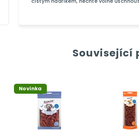
čistým hadříkem, nechte volně uschnout
Související
Novinka