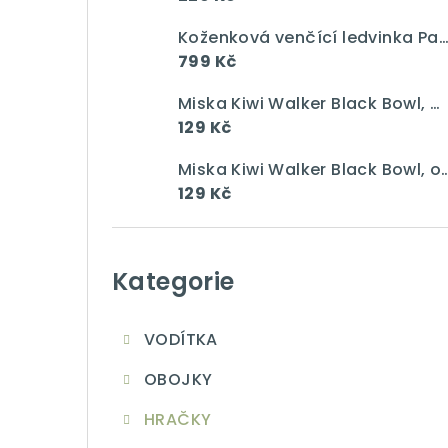
a
n
Koženková venčící ledvinka Pawsome gang vín
799 Kč
n
Miska Kiwi Walker Black Bowl, modrá, 750 ml
í
129 Kč
p
Miska Kiwi Walker Black Bowl, 
a
129 Kč
n
Přeskočit
e
kategorie
Kategorie
l
VODÍTKA
OBOJKY
HRAČKY