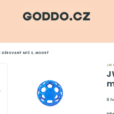
E DĚROVANÝ MÍČ S, MODRÝ
JW 
J
m
krémová, 350 ml
Pr
8 
ho
pro
Vš