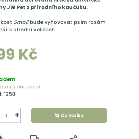
my JW Pet z přírodního kaučuku.
ikost
Small
bude vyhovovat psím rasám
ší a střední velikosti.
zdiček.
99 Kč
rná
a:
ladem
nosti doručení
:
1258
+
Do košíku