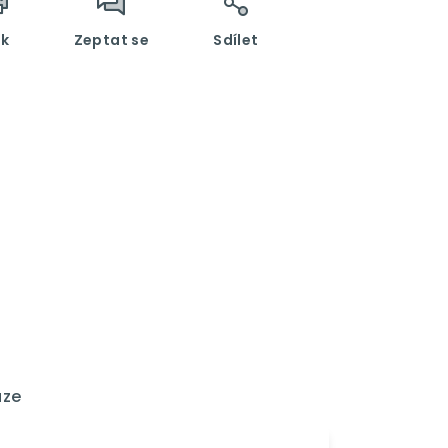
sk
Zeptat se
Sdílet
uze