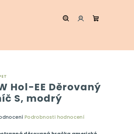
Hledat
Přihlášení
Nákupní
košík
PET
W Hol-EE Děrovaný
íč S, modrý
ůměrné
hodnocení
Podrobnosti hodnocení
dnocení
duktu
estranná děrovaná hračka americké