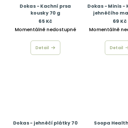
Dokas - Kachní prsa
Dokas - Minis - 
kousky 70 g
jehněčího ma
65 Kč
69 Kč
Momentálně nedostupné
Momentálně ne
Detail
Detail
Dokas - jehněčí plátky 70
Soopa Health