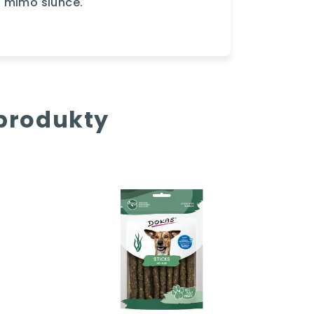
 mimo slunce.
 produkty