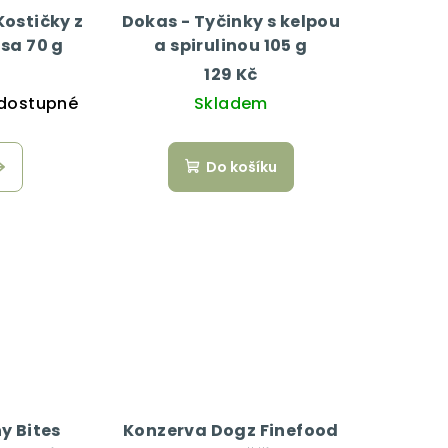
Kostičky z
Dokas - Tyčinky s kelpou
sa 70 g
a spirulinou 105 g
129 Kč
dostupné
Skladem
Do košíku
y Bites
Konzerva Dogz Finefood