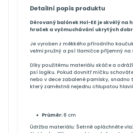
Detailní popis produktu
Děrovaný balónek Hol-EE je skvělý na 
hraček a vyčmuchávání ukrytých dobr
Je vyroben z měkkého přírodního kaučuku
velmi pružný a psí tlamičce příjemný na 
Díky použitému materiálu skáče a odráží 
psí logiku. Pokud dovnitř míčku schovát
nebo v dece zabalené pamlsky, snadno ta
který zaměstná nejednu chlupatou hlavi
Průměr:
8 cm
Údržba materiálu: Šetrně opláchněte vl