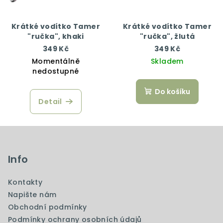
Krátké vodítko Tamer
Krátké vodítko Tamer
"ručka", khaki
"ručka", žlutá
349 Kč
349 Kč
Momentálně
Skladem
nedostupné
Do košíku
Detail
Z
á
p
Info
a
Kontakty
t
Napište nám
í
Obchodní podmínky
Podmínky ochrany osobních údajů