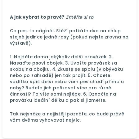
A jak vybrat to pravé?
Změřte si to.
Co pes, to originál. Stěží potkáte dva na chlup
stejné jedince jedné rasy (pokud nejste zrovna na
výstavě).
1. Najděte doma jakýkoliv delší provázek. 2.
Nasaďte psovi obojek. 3. Uvažte provázek za
skobu na obojku. 4. Zkuste se spolu (v obýváku
nebo po zahradě) jen tak projít. 5. Chcete
vodítko spíš delší nebo vám pes chodí přímo u
nohy? Budete jich pořizovat více pro různé
činnosti? To víte sami nejlépe. 6. Označte na
provázku ideální délku a pak si ji změřte.
Tak nejsnáze a nejjistěji poznáte, co bude právě
vám dvěma vyhovovat nejvíc.