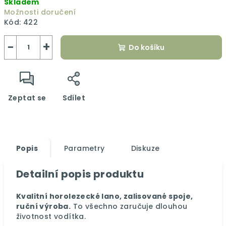
Skladem
cena:
Možnosti doručení
Kód:
422
−
+
Do košíku
Zeptat se
Sdílet
Popis
Parametry
Diskuze
Detailní popis produktu
Kvalitní horolezecké lano, zalisované spoje,
ruční výroba.
To všechno zaručuje dlouhou
životnost vodítka.