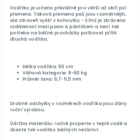
Vodítko je určeno převážně pro větší až obří psí
plemena. Taková plemena psů jsou rozměrnější,
ale zároveň vyšší v kohoutku - čímž je zkrácena
vzdálenost mezi psem a páníčkem a není tak
potřeba na běžné procházky pořizovat příliš
dlouhá vodítka.
Délka vodítka: 50 cm
Váhová kategorie: 8-50 kg
Průměr lana: 9,7-11,5 mm
Drobné odchylky v rozměrech vodítka jsou dány
ruční výrobou.
Údržba materiálu: ručně properte v teplé vodě a
zbavte tak vodítko běžných nečistot.