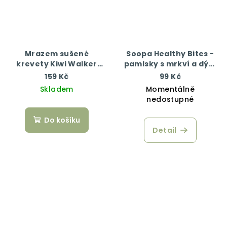
Mrazem sušené
Soopa Healthy Bites -
krevety Kiwi Walker
pamlsky s mrkví a dýní
50g
50 g
159 Kč
99 Kč
Skladem
Momentálně
nedostupné
Do košíku
Detail