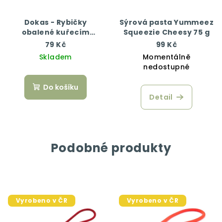
Dokas - Rybičky
Sýrová pasta Yummeez
obalené kuřecím
Squeezie Cheesy 75 g
masem 70 g
79 Kč
99 Kč
Skladem
Momentálně
nedostupné
Do košíku
Detail
Podobné produkty
Vyrobeno v ČR
Vyrobeno v ČR