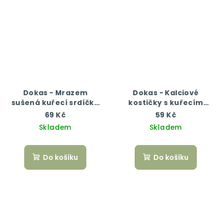
Dokas - Mrazem
Dokas - Kalciové
sušená kuřecí srdíčka
kostičky s kuřecím
22 g
masem
69 Kč
59 Kč
Skladem
Skladem
Do košíku
Do košíku