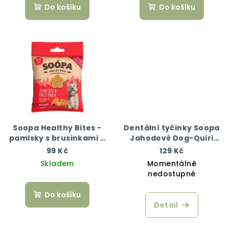
Do košíku
Do košíku
Soopa Healthy Bites -
Dentální tyčinky Soopa
pamlsky s brusinkami a
Jahodové Dog-Quiri
batáty 50 g
100 g
99 Kč
129 Kč
Skladem
Momentálně
nedostupné
Do košíku
Detail