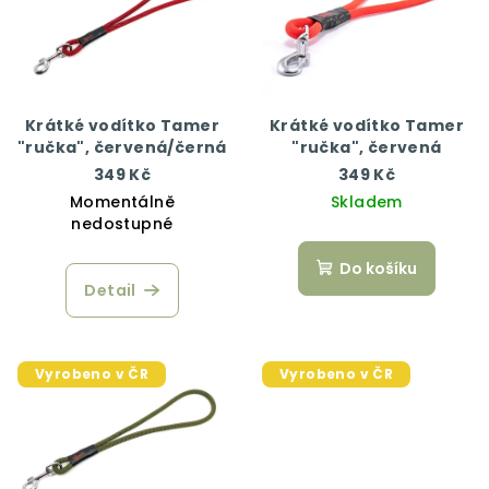
Krátké vodítko Tamer
Krátké vodítko Tamer
"ručka", červená/černá
"ručka", červená
349 Kč
349 Kč
Momentálně
Skladem
nedostupné
Do košíku
Detail
Vyrobeno v ČR
Vyrobeno v ČR