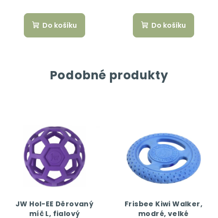
Do košíku
Do košíku
Podobné produkty
JW Hol-EE Děrovaný
Frisbee Kiwi Walker,
míč L, fialový
modré, velké