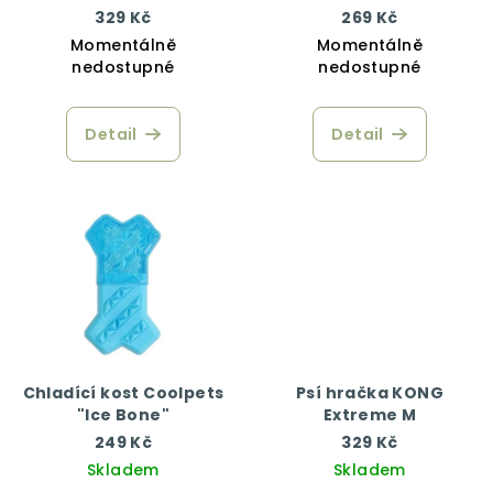
329 Kč
269 Kč
Momentálně
Momentálně
nedostupné
nedostupné
Detail
Detail
Chladící kost Coolpets
Psí hračka KONG
"Ice Bone"
Extreme M
249 Kč
329 Kč
Skladem
Skladem