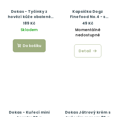
Dokas - Tyčinky z
Kapsička Dogz
hovězí kůže obalené
Finefood No.4 - s
kuřecím 200 g
kuřecím a bažantím
189 Kč
49 Kč
masem 100 g
Skladem
Momentálně
nedostupné
Do košíku
Detail
Dokas - Kuřecí mini
Dokas Játrový krém s