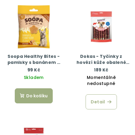
Soopa Healthy Bites -
Dokas - Tyčinky z
pamlsky s banánem a
hovězí kůže obalené
arašídovým máslem 50
kachním 200 g
99 Kč
189 Kč
g
Skladem
Momentálně
nedostupné
Do košíku
Detail