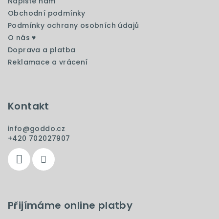
Napište nám
í
Obchodní podmínky
Podmínky ochrany osobních údajů
O nás ♥️
Doprava a platba
Reklamace a vrácení
Kontakt
info
@
goddo.cz
+420 702027907
Přijímáme online platby