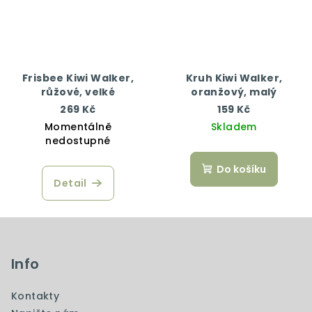
Frisbee Kiwi Walker,
Kruh Kiwi Walker,
růžové, velké
oranžový, malý
269 Kč
159 Kč
Momentálně
Skladem
nedostupné
Do košíku
Detail
Z
á
p
Info
a
Kontakty
t