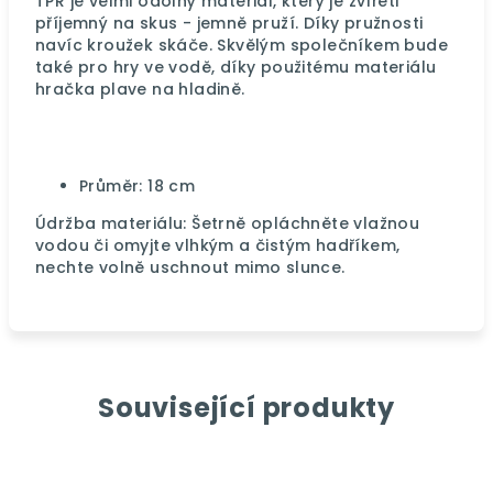
TPR je velmi odolný materiál, který je zvířeti
příjemný na skus - jemně pruží. Díky pružnosti
navíc kroužek skáče. Skvělým společníkem bude
také pro hry ve vodě, díky použitému materiálu
hračka plave na hladině.
Průměr: 18 cm
Údržba materiálu: Šetrně opláchněte vlažnou
vodou či omyjte vlhkým a čistým hadříkem,
nechte volně uschnout mimo slunce.
Související produkty