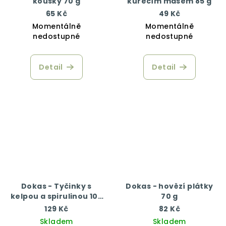
kousky 70 g
kuřecím masem 85 g
65 Kč
49 Kč
Momentálně
Momentálně
nedostupné
nedostupné
Detail
Detail
Dokas - Tyčinky s
Dokas - hovězí plátky
kelpou a spirulinou 105
70 g
g
129 Kč
82 Kč
Skladem
Skladem