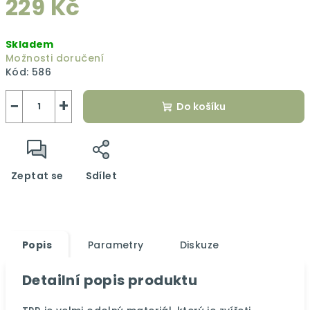
229 Kč
Měrná
Skladem
cena:
Možnosti doručení
Kód:
586
−
+
Do košíku
Zeptat se
Sdílet
Popis
Parametry
Diskuze
Detailní popis produktu