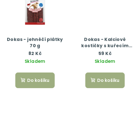
Dokas - jehněčí plátky
Dokas - Kalciové
70 g
kostičky s kuřecím
masem
82 Kč
59 Kč
Skladem
Skladem
Do košíku
Do košíku