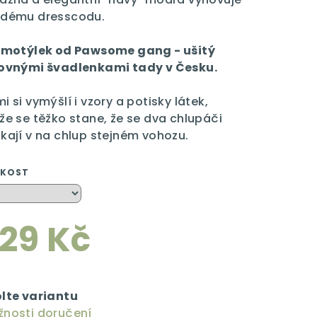
ždému dresscodu.
 motýlek od Pawsome gang - ušitý
ovnými švadlenkami tady v Česku.
zdiček.
i si vymýšlí i vzory a potisky látek,
že se těžko stane, že se dva chlupáči
kají v na chlup stejném vohozu.
IKOST
29 Kč
rná
a:
lte variantu
nosti doručení