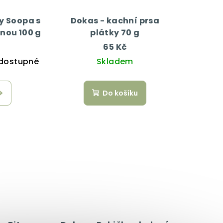
y Soopa s
Dokas - kachní prsa
nou 100 g
plátky 70 g
65 Kč
dostupné
Skladem
Do košíku