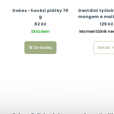
Dokas - hovězí plátky 70
Dentální tyčink
g
mangem a mali
82 Kč
129 Kč
Skladem
Momentálně ne
Do košíku
Detail