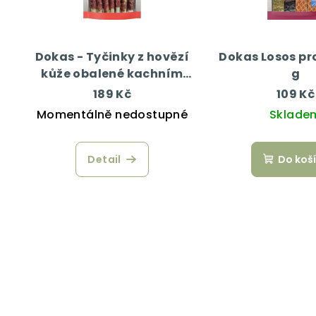
Dokas - Tyčinky z hovězí
Dokas Losos pr
kůže obalené kachním
g
200 g
189 Kč
109 Kč
Momentálně nedostupné
Sklade
Detail
Do koš