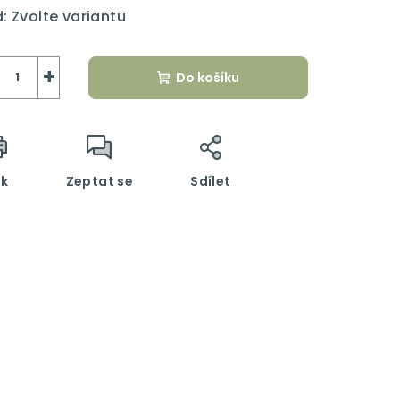
:
Zvolte variantu
+
Do košíku
sk
Zeptat se
Sdílet