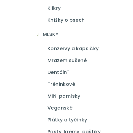
Klikry
Knížky o psech
MLSKY
Konzervy a kapsičky
Mrazem sušené
Dentální
Tréninkové
MINI pamlsky
Veganské
Plátky a tyčinky
Pasty, krémy, paštiky