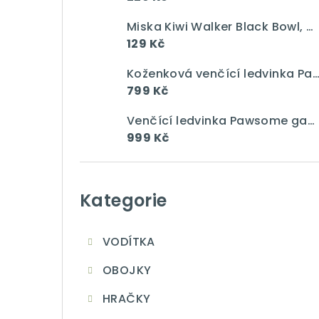
a
n
Miska Kiwi Walker Black Bowl, modrá, 750 ml
129 Kč
n
Koženková venčící ledvinka Pawsome gang vín
í
799 Kč
p
Venčící ledvinka Pawsome gang Jumbo "Taupe"
a
999 Kč
n
Přeskočit
e
kategorie
Kategorie
l
VODÍTKA
OBOJKY
HRAČKY