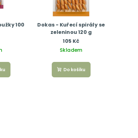
oužky 100
Dokas - Kuřecí spirály se
zeleninou 120 g
105 Kč
m
Skladem
íku
Do košíku