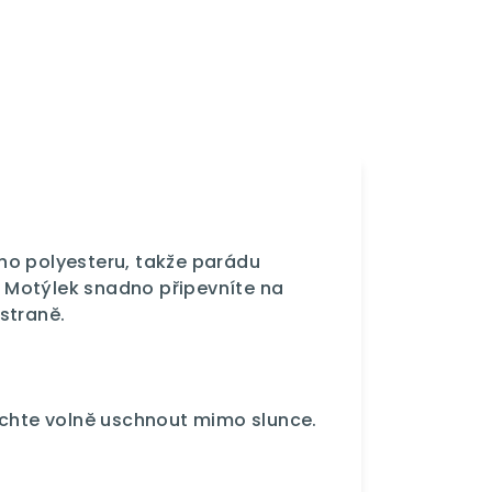
ho polyesteru, takže parádu
í. Motýlek snadno připevníte na
straně.
echte volně uschnout mimo slunce.