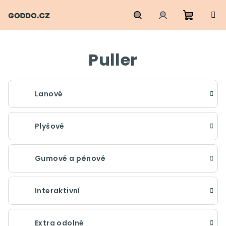
Přejít
na
obsah
Nákupn
Hledat
Přihlášení
Puller
košík
Lanové
Plyšové
Gumové a pěnové
Interaktivní
Extra odolné