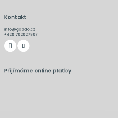
ý
p
i
Kontakt
s
u
info
@
goddo.cz
+420 702027907
Přijímáme online platby