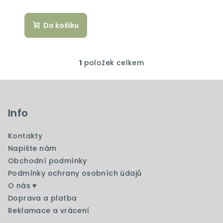
k
t
Do košíku
ů
1
položek celkem
O
v
Z
l
á
á
p
Info
d
a
a
c
Kontakty
t
í
Napište nám
í
p
Obchodní podmínky
r
Podmínky ochrany osobních údajů
v
O nás ♥️
k
Doprava a platba
y
Reklamace a vrácení
v