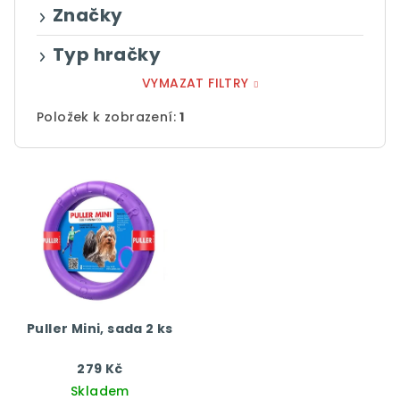
ů
Značky
Typ hračky
VYMAZAT FILTRY
Položek k zobrazení:
1
V
ý
p
i
s
p
r
Puller Mini, sada 2 ks
o
d
279 Kč
Skladem
u