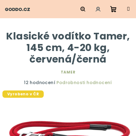
Přejít
na
obsah
Nákupn
Hledat
Přihlášení
Klasické vodítko Tamer,
košík
145 cm, 4-20 kg,
červená/černá
TAMER
Průměrné
12 hodnocení
Podrobnosti hodnocení
hodnocení
Vyrobeno v ČR
produktu
je
5,0
z
5
hvězdiček.