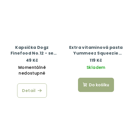
Kapsička Dogz
Extra vitaminová pasta
Finefood No.12 - se
Yummeez Squeezie
zvěřinou a sledím
Junior 100 g
49 Kč
119 Kč
masem 100 g
Momentálně
Skladem
nedostupné
Do košíku
Detail