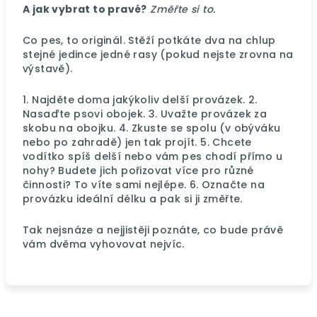
A jak vybrat to pravé?
Změřte si to.
Co pes, to originál. Stěží potkáte dva na chlup
stejné jedince jedné rasy (pokud nejste zrovna na
výstavě).
1. Najděte doma jakýkoliv delší provázek. 2.
Nasaďte psovi obojek. 3. Uvažte provázek za
skobu na obojku. 4. Zkuste se spolu (v obýváku
nebo po zahradě) jen tak projít. 5. Chcete
vodítko spíš delší nebo vám pes chodí přímo u
nohy? Budete jich pořizovat více pro různé
činnosti? To víte sami nejlépe. 6. Označte na
provázku ideální délku a pak si ji změřte.
Tak nejsnáze a nejjistěji poznáte, co bude právě
vám dvěma vyhovovat nejvíc.