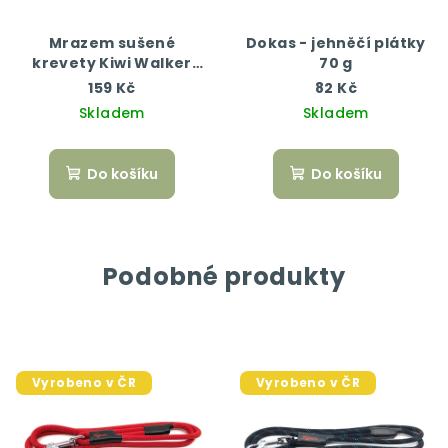
Mrazem sušené
Dokas - jehněčí plátky
krevety Kiwi Walker
70 g
50g
159 Kč
82 Kč
Skladem
Skladem
Do košíku
Do košíku
Podobné produkty
Vyrobeno v ČR
Vyrobeno v ČR