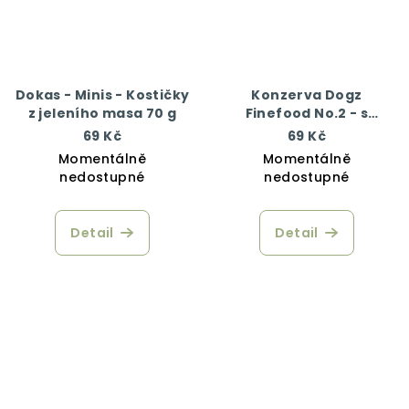
Dokas - Minis - Kostičky
Konzerva Dogz
z jeleního masa 70 g
Finefood No.2 - s
hovězím masem 200 g
69 Kč
69 Kč
Momentálně
Momentálně
nedostupné
nedostupné
Detail
Detail