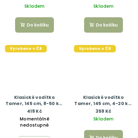
Skladem
Skladem
Do košíku
Do košíku
Vyrobeno v ČR
Vyrobeno v ČR
Klasické vodítko
Klasické vodítko
Tamer, 145 cm, 8-50 kg,
Tamer, 145 cm, 4-20 kg,
černá/bílá
černá
419 Kč
359 Kč
Momentálně
Skladem
nedostupné
Do košíku