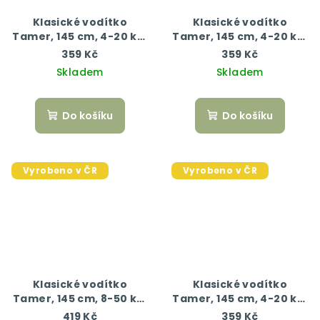
Klasické vodítko
Klasické vodítko
Tamer, 145 cm, 4-20 kg,
Tamer, 145 cm, 4-20 kg,
tyrkysová/černá
žlutá/černá
359 Kč
359 Kč
Skladem
Skladem
Do košíku
Do košíku
Vyrobeno v ČR
Vyrobeno v ČR
Klasické vodítko
Klasické vodítko
Tamer, 145 cm, 8-50 kg,
Tamer, 145 cm, 4-20 kg,
černá
růžová/černá
419 Kč
359 Kč