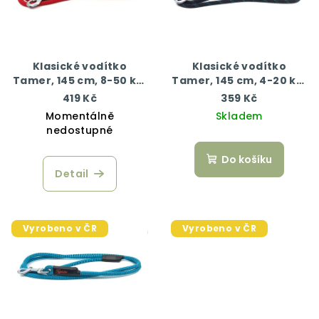
Klasické vodítko
Klasické vodítko
Tamer, 145 cm, 8-50 kg,
Tamer, 145 cm, 4-20 kg,
červená
černá/modrá
419 Kč
359 Kč
Momentálně
Skladem
nedostupné
Do košíku
Detail
Vyrobeno v ČR
Vyrobeno v ČR