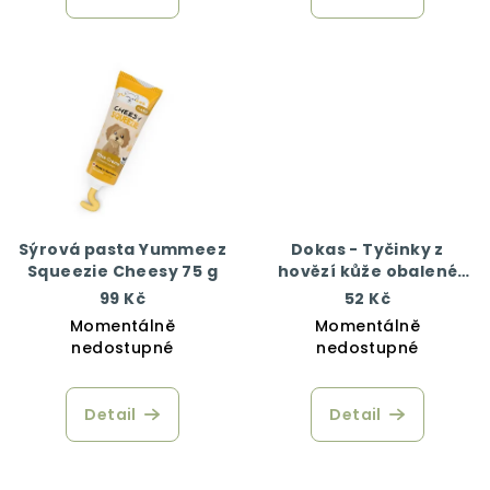
Sýrová pasta Yummeez
Dokas - Tyčinky z
Squeezie Cheesy 75 g
hovězí kůže obalené
kuřecím 50 g
99 Kč
52 Kč
Momentálně
Momentálně
nedostupné
nedostupné
Detail
Detail