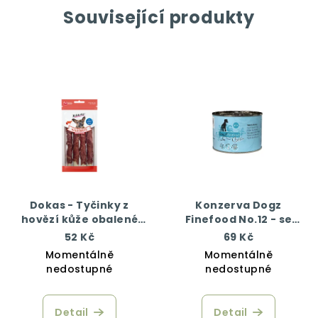
Související produkty
Dokas - Tyčinky z
Konzerva Dogz
hovězí kůže obalené
Finefood No.12 - se
kachním 50 g
zvěřinou a sledím
52 Kč
69 Kč
masem 200 g
Momentálně
Momentálně
nedostupné
nedostupné
Detail
Detail