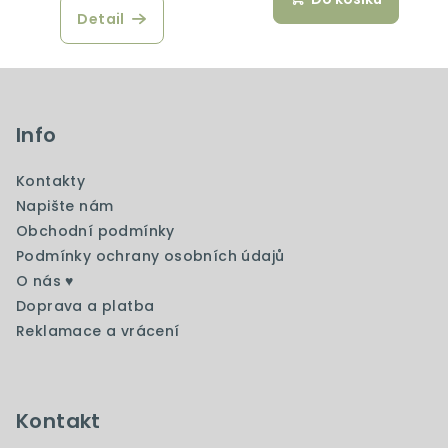
Detail
Z
á
p
Info
a
Kontakty
t
Napište nám
í
Obchodní podmínky
Podmínky ochrany osobních údajů
O nás ♥️
Doprava a platba
Reklamace a vrácení
Kontakt