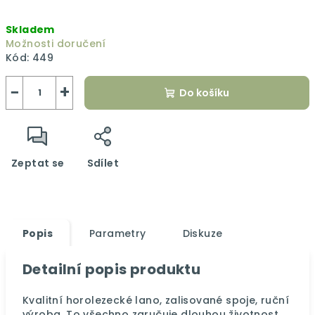
Měrná
Skladem
cena:
Možnosti doručení
Kód:
449
−
+
Do košíku
Zeptat se
Sdílet
Popis
Parametry
Diskuze
Detailní popis produktu
Kvalitní horolezecké lano, zalisované spoje, ruční
výroba. To všechno zaručuje dlouhou životnost