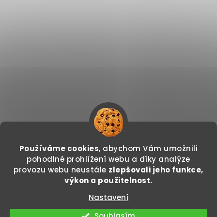
Používáme cookies
, abychom Vám umožnili
Sledovat na Instagramu
pohodlné prohlížení webu a díky analýze
provozu webu neustále
zlepšovali jeho funkce,
Copyright 2026
GODDO.CZ
. Všechna práva
výkon a použitelnost.
vyhrazena.
Nastavení
Vytvořil Shoptet
Souhlasím