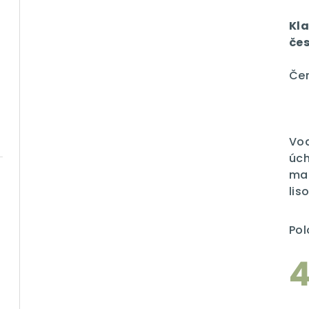
ho
pro
Kla
je
če
5,0
z
ová
Čer
5
hvě
Vod
úch
mat
lis
Pol
4
Mě