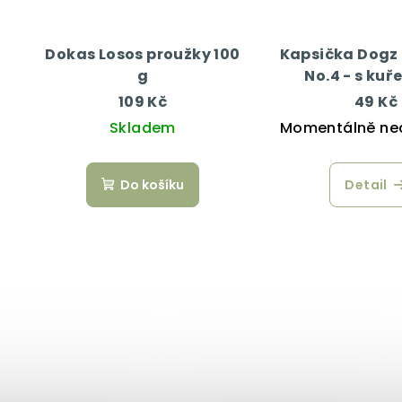
Dokas Losos proužky 100
Kapsička Dogz
g
No.4 - s kuř
bažantím mas
109 Kč
49 Kč
Skladem
Momentálně ne
Do košíku
Detail