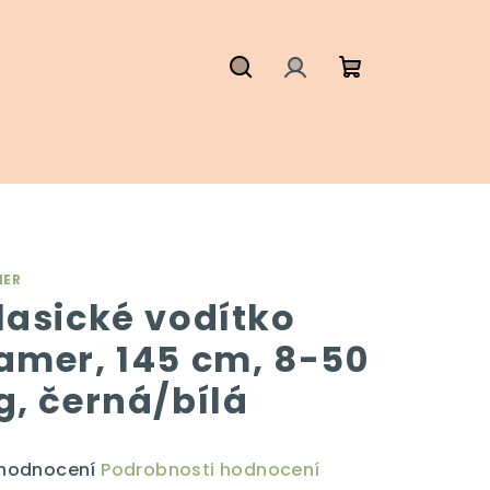
Hledat
Přihlášení
Nákupní
košík
MER
lasické vodítko
amer, 145 cm, 8-50
g, černá/bílá
ůměrné
 hodnocení
Podrobnosti hodnocení