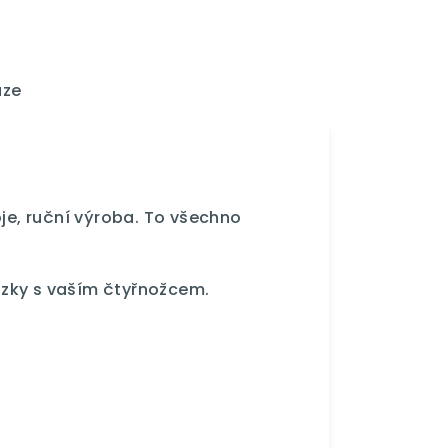
uze
oje, ruční výroba. To všechno
zky s vaším čtyřnožcem.