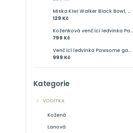
a
n
Miska Kiwi Walker Black Bowl, modrá, 750 ml
129 Kč
n
Koženková venčící ledvinka Pawsome gang vín
í
799 Kč
p
Venčící ledvinka Pawsome gang Jumbo "Taupe"
a
999 Kč
n
Přeskočit
e
kategorie
Kategorie
l
VODÍTKA
Kožená
Lanová