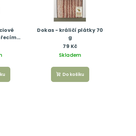
ciové
Dokas - králičí plátky 70
uřecím
g
m
79 Kč
m
Skladem
íku
Do košíku