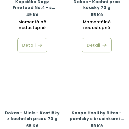
Kapsička Dogz
Dokas - Kachní prsa
Finefood No.4 - s
kousky 70 g
kuřecím a bažantím
49 Kč
65 Kč
masem 100 g
Momentálně
Momentálně
nedostupné
nedostupné
Detail
Detail
Dokas - Minis - Kostičky
Soopa Healthy Bites -
z kachních prsou 70 g
pamlsky s brusinkami a
batáty 50 g
65 Kč
99 Kč