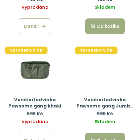
Vyprodáno
Skladem
Detail
Do košíku
Vyrobeno v ČR
Vyrobeno v ČR
Venčící ledvinka
Venčící ledvinka
Pawsome gang khaki
Pawsome gang Jumbo
"Baby Blue"
699 Kč
999 Kč
Vyprodáno
Skladem