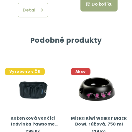
Do košíku
Detail
Podobné produkty
Vyrobeno v ČR
Akce
Koženková venčící
Miska Kiwi Walker Black
ledvinka Pawsome
Bowl, růžová, 750 ml
gang černá
799 Kč
129 Kč