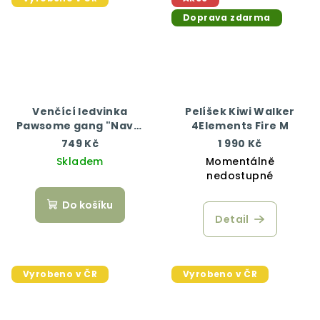
Doprava zdarma
Venčící ledvinka
Pelíšek Kiwi Walker
Pawsome gang "Naval
4Elements Fire M
mňamky"
749 Kč
1 990 Kč
Skladem
Momentálně
nedostupné
Do košíku
Detail
Vyrobeno v ČR
Vyrobeno v ČR