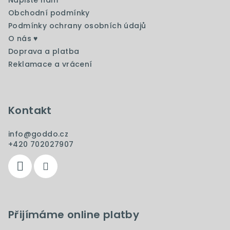
Napište nám
í
Obchodní podmínky
Podmínky ochrany osobních údajů
O nás ♥️
Doprava a platba
Reklamace a vrácení
Kontakt
info
@
goddo.cz
+420 702027907
Přijímáme online platby