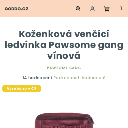
Přejít
na
obsah
Nákupn
Hledat
Přihlášení
Koženková venčící
košík
ledvinka Pawsome gang
vínová
PAWSOME GANG
Průměrné
14 hodnocení
Podrobnosti hodnocení
hodnocení
Vyrobeno v ČR
produktu
je
4,6
z
5
hvězdiček.