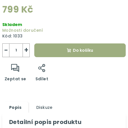
799 Kč
Měrná
Skladem
cena:
Možnosti doručení
Kód:
1033
−
+
Do košíku
Zeptat se
Sdílet
Popis
Diskuze
Detailní popis produktu