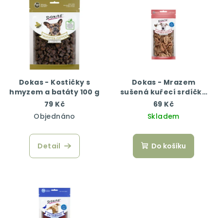
Dokas - Kostičky s
Dokas - Mrazem
hmyzem a batáty 100 g
sušená kuřecí srdíčka
22 g
79 Kč
69 Kč
Objednáno
Skladem
Detail
Do košíku