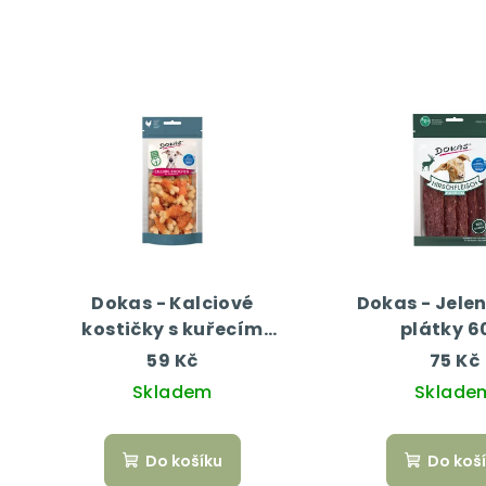
Dokas - Kalciové
Dokas - Jele
kostičky s kuřecím
plátky 6
masem
59 Kč
75 Kč
Skladem
Sklade
Do košíku
Do koš