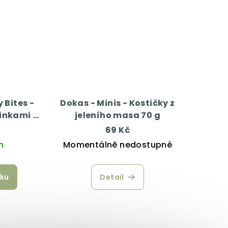
 Bites -
Dokas - Minis - Kostičky z
inkami a
jeleního masa 70 g
0 g
69 Kč
m
Momentálně nedostupné
íku
Detail