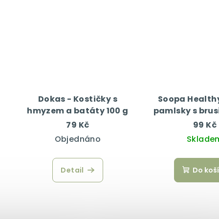
Dokas - Kostičky s
Soopa Healthy
hmyzem a batáty 100 g
pamlsky s brus
batáty 5
79 Kč
99 Kč
Objednáno
Sklade
Detail
Do koš