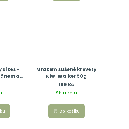
 Bites -
Mrazem sušené krevety
nánem a
Kiwi Walker 50g
slem 50 g
159 Kč
m
Skladem
íku
Do košíku