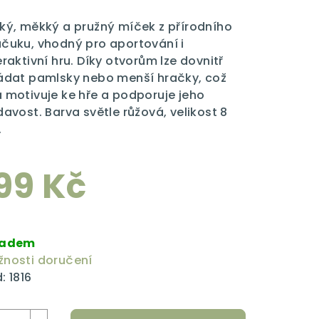
dnocení
duktu
ký, měkký a pružný míček z přírodního
čuku, vhodný pro aportování i
eraktivní hru. Díky otvorům lze dovnitř
ádat pamlsky nebo menší hračky, což
 motivuje ke hře a podporuje jeho
zdiček.
davost. Barva světle růžová, velikost 8
.
99 Kč
rná
a:
ladem
nosti doručení
:
1816