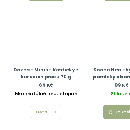
Dokas - Minis - Kostičky z
Soopa Healthy
kuřecích prsou 70 g
pamlsky s ba
arašídovým má
65 Kč
99 Kč
Momentálně nedostupné
Sklade
Detail
Do koš