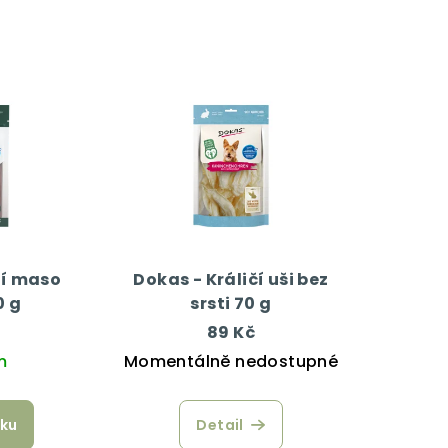
ní maso
Dokas - Králičí uši bez
0 g
srsti 70 g
89 Kč
m
Momentálně nedostupné
íku
Detail