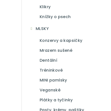
Klikry
Knížky o psech
MLSKY
Konzervy a kapsičky
Mrazem sušené
Dentální
Tréninkové
MINI pamlsky
Veganské
Plátky a tyčinky
Pasty, krémy, paštiky