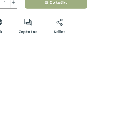
+
Do košíku
sk
Zeptat se
Sdílet