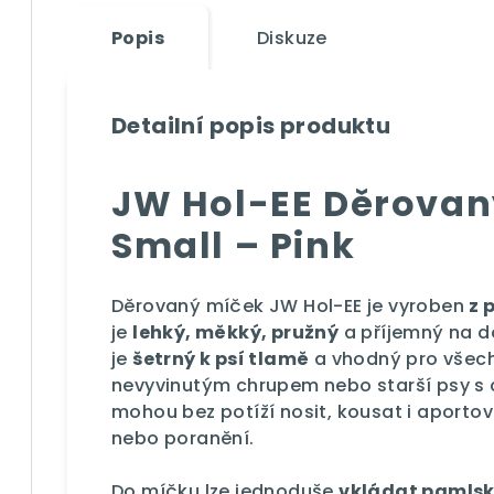
Popis
Diskuze
Detailní popis produktu
JW Hol-EE Děrovan
Small – Pink
Děrovaný míček JW Hol-EE je vyroben
z 
je
lehký, měkký, pružný
a příjemný na d
je
šetrný k psí tlamě
a vhodný pro všech
nevyvinutým chrupem nebo starší psy s c
mohou bez potíží nosit, kousat i aportov
nebo poranění.
Do míčku lze jednoduše
vkládat pamlsk