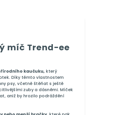
ý míč Trend-ee
přírodního kaučuku,
který
otek. Díky těmto vlastnostem
ny psy, včetně štěňat s ještě
itlivějšími zuby a dásněmi. Míček
at, aniž by hrozilo podráždění
y nebo menší hračky
, které pak