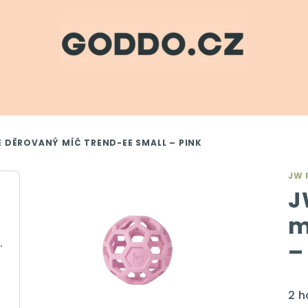
E DĚROVANÝ MÍČ TREND-EE SMALL – PINK
JW 
J
m
krémová, 350 ml
–
Pr
2 