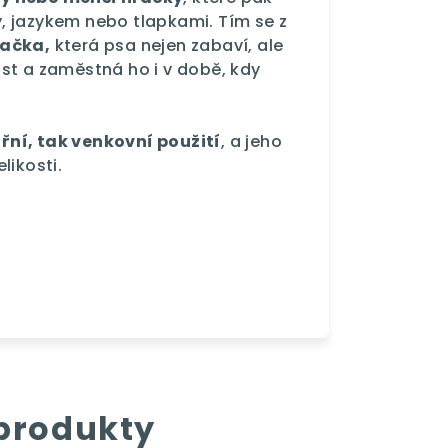
, jazykem nebo tlapkami. Tím se z
račka,
která psa nejen zabaví, ale
st a zaměstná ho i v době, kdy
třní, tak venkovní použití
, a jeho
likosti.
 produkty