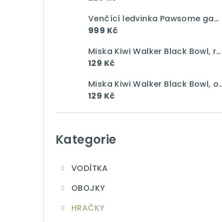
a
n
Venčící ledvinka Pawsome gang Jumbo "Baby Pink"
999 Kč
n
Miska Kiwi Walker Black Bowl, růžová, 750 ml
í
129 Kč
p
Miska Kiwi Walker Black Bowl, 
a
129 Kč
n
Přeskočit
e
kategorie
Kategorie
l
VODÍTKA
OBOJKY
HRAČKY