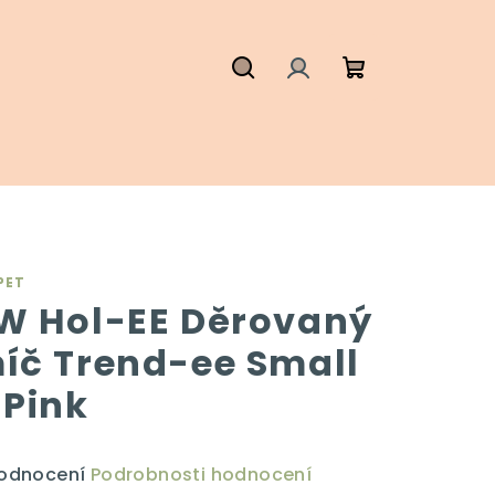
Hledat
Přihlášení
Nákupní
košík
PET
W Hol-EE Děrovaný
íč Trend-ee Small
 Pink
ůměrné
hodnocení
Podrobnosti hodnocení