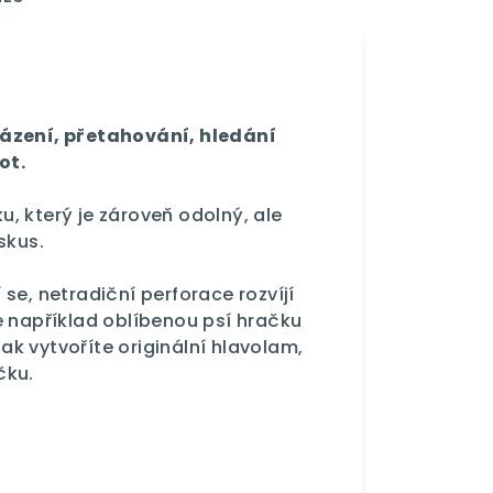
házení, přetahování, hledání
ot.
, který je zároveň odolný, ale
skus.
se, netradiční perforace rozvíjí
e například oblíbenou psí hračku
k vytvoříte originální hlavolam,
čku.