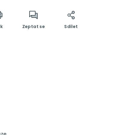
sk
Zeptat se
Sdílet
uze