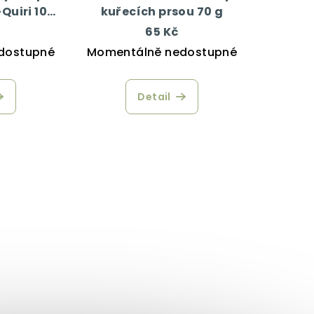
Quiri 100
kuřecích prsou 70 g
65 Kč
dostupné
Momentálně nedostupné
Detail