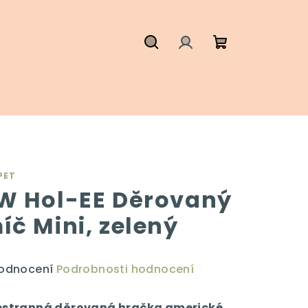
Hledat
Přihlášení
Nákupní
košík
PET
W Hol-EE Děrovaný
íč Mini, zelený
ůměrné
hodnocení
Podrobnosti hodnocení
dnocení
duktu
estranná děrovaná hračka americké