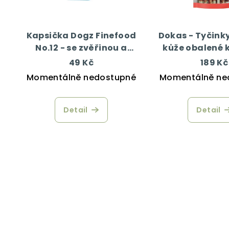
Kapsička Dogz Finefood
Dokas - Tyčinky
No.12 - se zvěřinou a
kůže obalené
sledím masem 100 g
200 g
49 Kč
189 Kč
Momentálně nedostupné
Momentálně ne
Detail
Detail