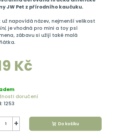
my JW Pet z přírodního kaučuku.
 už napovídá název, nejmenší velikost
ini
, je vhodná pro mini a toy psí
zdiček.
mena, zábavu si užijí také malá
ňátka.
19 Kč
rná
a:
ladem
nosti doručení
:
1253
+
Do košíku