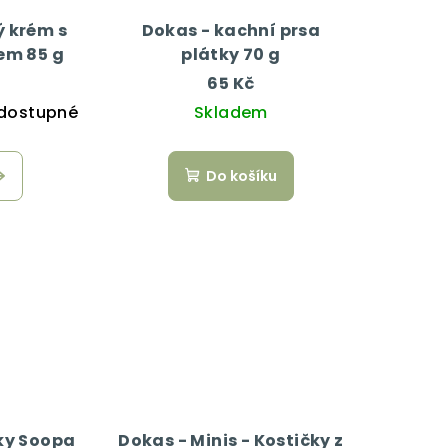
 krém s
Dokas - kachní prsa
em 85 g
plátky 70 g
65 Kč
dostupné
Skladem
Do košíku
ky Soopa
Dokas - Minis - Kostičky z