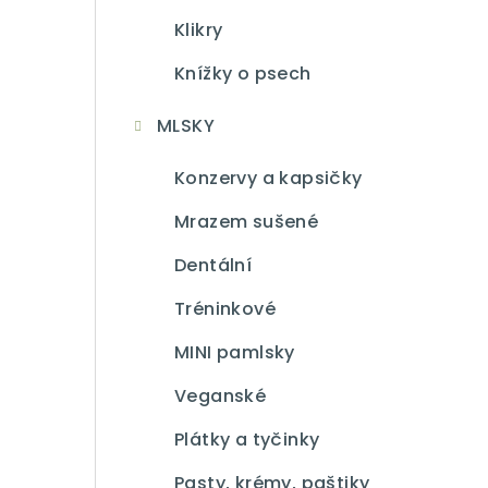
Klikry
Knížky o psech
MLSKY
Konzervy a kapsičky
Mrazem sušené
Dentální
Tréninkové
MINI pamlsky
Veganské
Plátky a tyčinky
Pasty, krémy, paštiky