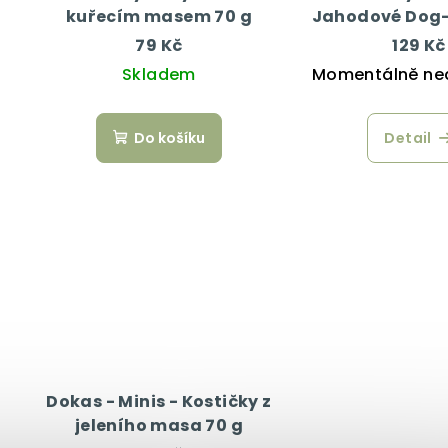
kuřecím masem 70 g
Jahodové Dog-
g
79 Kč
129 Kč
Skladem
Momentálně ne
Do košíku
Detail
Dokas - Minis - Kostičky z
jeleního masa 70 g