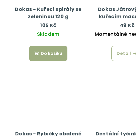
Dokas - Kuřecí spirály se
Dokas Játrový
zeleninou 120 g
kuřecím mas
105 Kč
49 Kč
Skladem
Momentálně ne
Do košíku
Detail
Dokas - Rybičky obalené
Dentální tyčin