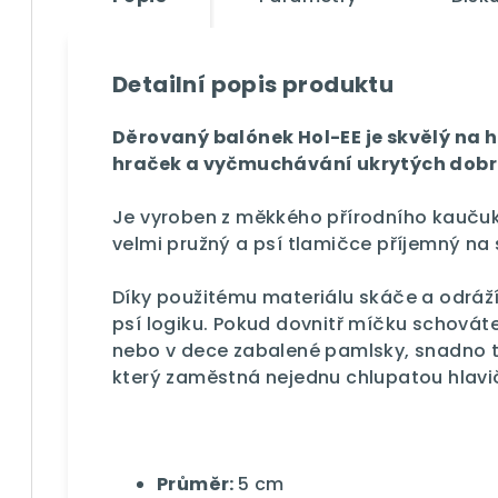
Detailní popis produktu
Děrovaný balónek Hol-EE je skvělý na 
hraček a vyčmuchávání ukrytých dobr
Je vyroben z měkkého přírodního kaučuku
velmi pružný a psí tlamičce příjemný na 
Díky použitému materiálu skáče a odráží 
psí logiku. Pokud dovnitř míčku schovát
nebo v dece zabalené pamlsky, snadno ta
který zaměstná nejednu chlupatou hlavi
Průměr:
5 cm