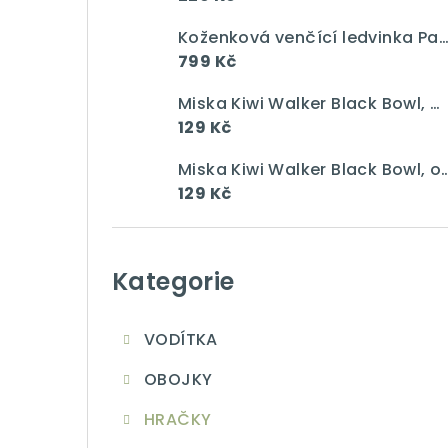
a
n
Koženková venčící ledvinka Pawsome gang vín
799 Kč
n
Miska Kiwi Walker Black Bowl, modrá, 750 ml
í
129 Kč
p
Miska Kiwi Walker Black Bowl, 
a
129 Kč
n
Přeskočit
e
kategorie
Kategorie
l
VODÍTKA
OBOJKY
HRAČKY