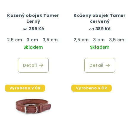
p
r
Kožený obojek Tamer
Kožený obojek Tamer
o
černý
červený
d
389 Kč
389 Kč
od
od
u
2,5 cm
3 cm
3,5 cm
4 cm
2,5 cm
3 cm
3,5 cm
4
k
Skladem
Skladem
t
ů
Detail
Detail
Vyrobeno v ČR
Vyrobeno v ČR