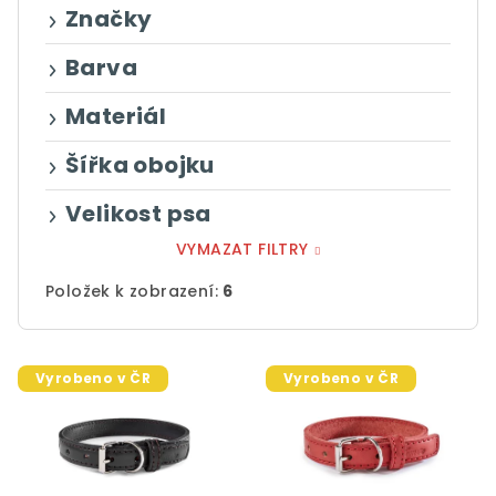
ů
Značky
Barva
Materiál
Šířka obojku
Velikost psa
VYMAZAT FILTRY
Položek k zobrazení:
6
V
Vyrobeno v ČR
Vyrobeno v ČR
ý
p
i
s