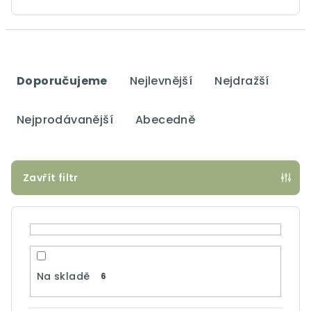
Ř
a
Doporučujeme
Nejlevnější
Nejdražší
z
e
Nejprodávanější
Abecedně
n
í
p
Zavřít filtr
r
o
d
u
k
Na skladě
6
t