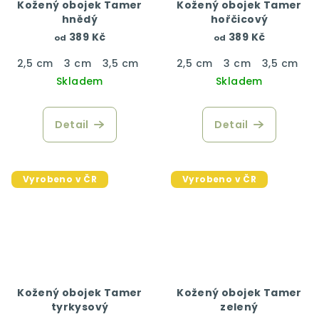
Kožený obojek Tamer
Kožený obojek Tamer
hnědý
hořčicový
389 Kč
389 Kč
od
od
2,5 cm
3 cm
3,5 cm
4 cm
2,5 cm
3 cm
3,5 cm
4
Skladem
Skladem
Detail
Detail
Vyrobeno v ČR
Vyrobeno v ČR
Kožený obojek Tamer
Kožený obojek Tamer
tyrkysový
zelený