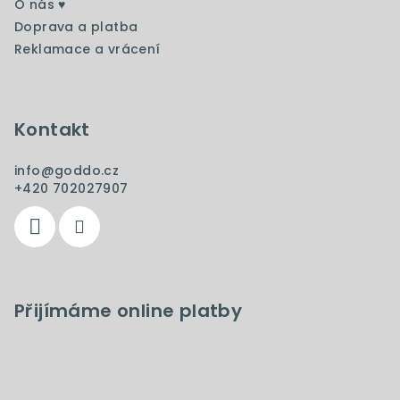
O nás ♥️
k
Doprava a platba
y
Reklamace a vrácení
v
ý
p
i
Kontakt
s
u
info
@
goddo.cz
+420 702027907
Přijímáme online platby