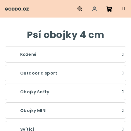
Přejít
na
obsah
Nákupn
Hledat
Přihlášení
Psí obojky 4 cm
košík
Kožené
Outdoor a sport
Obojky Softy
Obojky MINI
Svítící