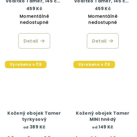
vodítko Tamer, 145 cm,
vodítko Tamer, 145 cm,
hnědá
zelená
459 Kč
459 Kč
Momentálně
Momentálně
nedostupné
nedostupné
Detail
Detail
Vyrobeno v ČR
Vyrobeno v ČR
Kožený obojek Tamer
Kožený obojek Tamer
tyrkysový
MINI hnědý
389 Kč
149 Kč
od
od