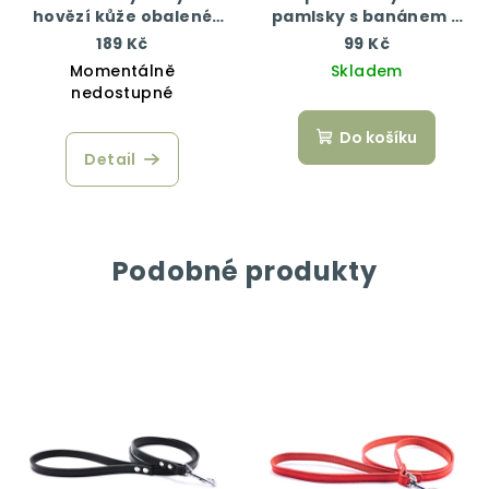
hovězí kůže obalené
pamlsky s banánem a
kachním 200 g
arašídovým máslem 50
189 Kč
99 Kč
g
Momentálně
Skladem
nedostupné
Do košíku
Detail
Podobné produkty