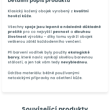
Detailní popis produktu
Klasický kožený obojek vyrobený z
kvalitní
hovězí kůže
.
Všechny
spoje jsou lepené a následně důkladně
prošité
pro co nejvyšší
pevnost
a
dlouhou
životnost
výrobku - díky tomu vydrží obojek
veškerou zátěž každodenního venčení.
Při barvení vodítek byly použity
ekologické
barvy
, které navíc vynikají skvělou barevnou
stálostí, a jen tak vám tedy
nevyblednou
.
Údržba materiálu: běžně používanými
netoxickými přípravky na ošetření kůže.
Související produkty