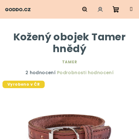
Přejít
na
obsah
Nákupn
Hledat
Přihlášení
Kožený obojek Tamer
košík
hnědý
TAMER
Průměrné
2 hodnocení
Podrobnosti hodnocení
hodnocení
Vyrobeno v ČR
produktu
je
5,0
z
5
hvězdiček.