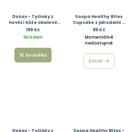
Dokas - Tyčinky z
Soopa Healthy Bites
hovězí kůže obalené
Cupcake s jahodami a
kuřecím 200 g
kokosem 50 g
189 Kč
99 Kč
Skladem
Momentálně
nedostupné
Do košíku
Detail
Dokas - Tyčinky z
Soopa Healthy Bites -