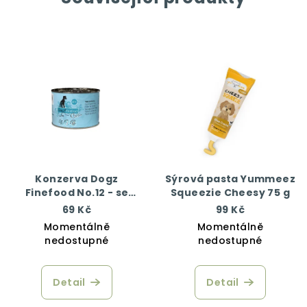
Konzerva Dogz
Sýrová pasta Yummeez
Finefood No.12 - se
Squeezie Cheesy 75 g
zvěřinou a sledím
69 Kč
99 Kč
masem 200 g
Momentálně
Momentálně
nedostupné
nedostupné
Detail
Detail