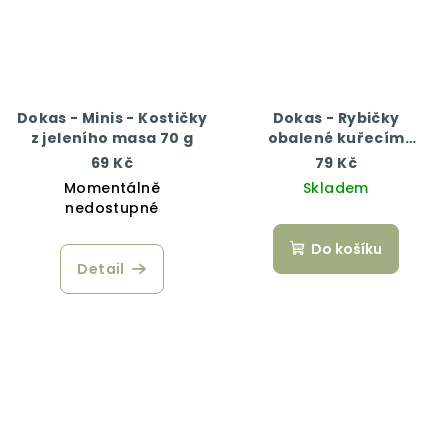
Dokas - Minis - Kostičky
Dokas - Rybičky
z jeleního masa 70 g
obalené kuřecím
masem 70 g
69 Kč
79 Kč
Momentálně
Skladem
nedostupné
Do košíku
Detail