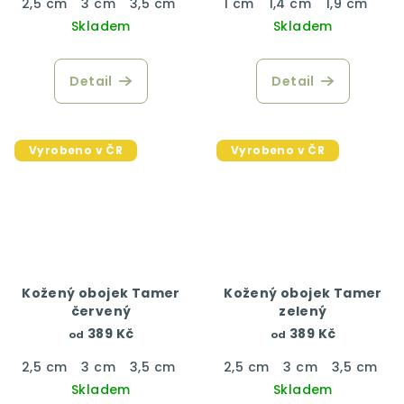
2,5 cm
3 cm
3,5 cm
4 cm
1 cm
1,4 cm
1,9 cm
Skladem
Skladem
Detail
Detail
Vyrobeno v ČR
Vyrobeno v ČR
Kožený obojek Tamer
Kožený obojek Tamer
červený
zelený
389 Kč
389 Kč
od
od
2,5 cm
3 cm
3,5 cm
4 cm
2,5 cm
3 cm
3,5 cm
4
Skladem
Skladem