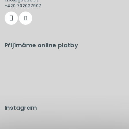
info
@
goddo.cz
+420 702027907
Přijímáme online platby
Instagram