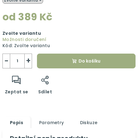
od
389 Kč
Měrná
Zvolte variantu
cena:
Možnosti doručení
Kód:
Zvolte variantu
−
+
Do košíku
Zeptat se
Sdílet
Popis
Parametry
Diskuze