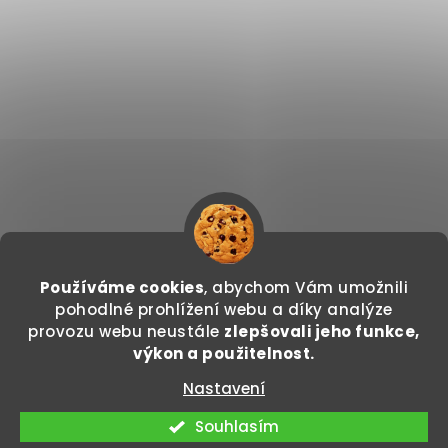
Používáme cookies
, abychom Vám umožnili
Sledovat na Instagramu
pohodlné prohlížení webu a díky analýze
provozu webu neustále
zlepšovali jeho funkce,
Copyright 2026
GODDO.CZ
. Všechna práva
výkon a použitelnost.
vyhrazena.
Nastavení
Vytvořil Shoptet
Souhlasím
Odstoupit od smlouvy