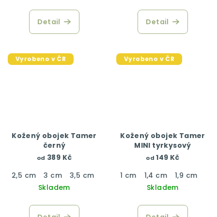
Detail
Detail
Vyrobeno v ČR
Vyrobeno v ČR
Kožený obojek Tamer
Kožený obojek Tamer
černý
MINI tyrkysový
389 Kč
149 Kč
od
od
2,5 cm
3 cm
3,5 cm
4 cm
1 cm
1,4 cm
1,9 cm
Skladem
Skladem