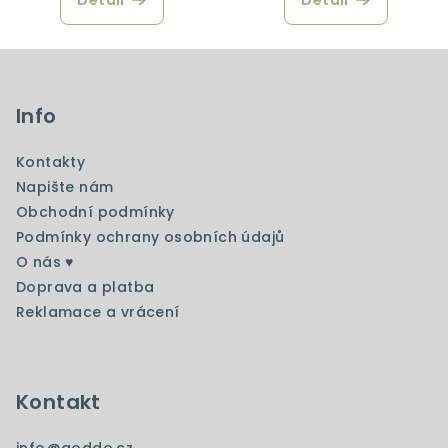
Detail
Detail
Z
á
p
Info
a
Kontakty
t
Napište nám
í
Obchodní podmínky
Podmínky ochrany osobních údajů
O nás ♥️
Doprava a platba
Reklamace a vrácení
Kontakt