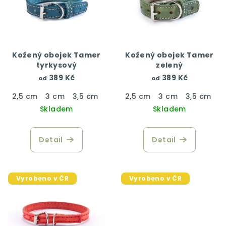
Kožený obojek Tamer
Kožený obojek Tamer
tyrkysový
zelený
389 Kč
389 Kč
od
od
2,5 cm
3 cm
3,5 cm
4 cm
2,5 cm
3 cm
3,5 cm
4
Skladem
Skladem
Detail
Detail
Vyrobeno v ČR
Vyrobeno v ČR