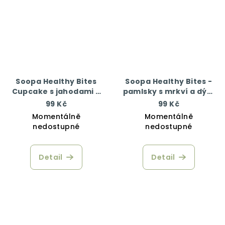
Soopa Healthy Bites
Soopa Healthy Bites -
Cupcake s jahodami a
pamlsky s mrkví a dýní
kokosem 50 g
50 g
99 Kč
99 Kč
Momentálně
Momentálně
nedostupné
nedostupné
Detail
Detail