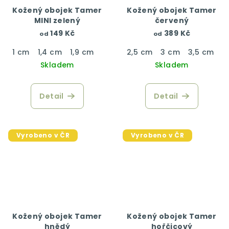
Kožený obojek Tamer
Kožený obojek Tamer
MINI zelený
červený
149 Kč
389 Kč
od
od
1 cm
1,4 cm
1,9 cm
2,5 cm
3 cm
3,5 cm
4
Skladem
Skladem
Detail
Detail
Vyrobeno v ČR
Vyrobeno v ČR
Kožený obojek Tamer
Kožený obojek Tamer
hnědý
hořčicový