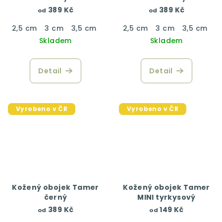
389 Kč
389 Kč
od
od
2,5 cm
3 cm
3,5 cm
4 cm
2,5 cm
3 cm
3,5 cm
4
Skladem
Skladem
Detail
Detail
Vyrobeno v ČR
Vyrobeno v ČR
Kožený obojek Tamer
Kožený obojek Tamer
černý
MINI tyrkysový
389 Kč
149 Kč
od
od