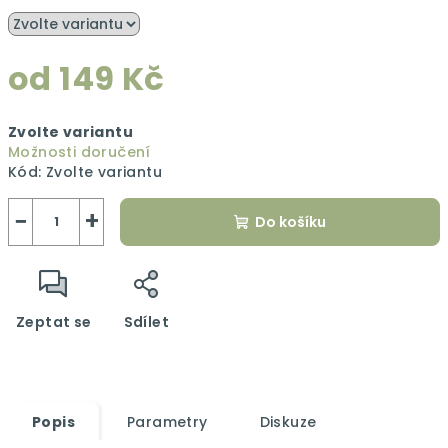
od
149 Kč
Měrná
Zvolte variantu
cena:
Možnosti doručení
Kód:
Zvolte variantu
−
+
Do košíku
Zeptat se
Sdílet
Popis
Parametry
Diskuze