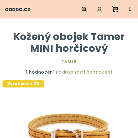
Přejít
na
obsah
Nákupn
Hledat
Přihlášení
Kožený obojek Tamer
košík
MINI horčicový
TAMER
Průměrné
1 hodnocení
Podrobnosti hodnocení
hodnocení
Vyrobeno v ČR
produktu
je
5,0
z
5
hvězdiček.