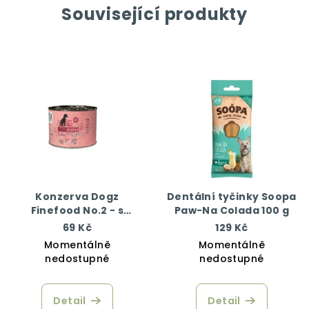
Související produkty
Konzerva Dogz
Dentální tyčinky Soopa
Finefood No.2 - s
Paw-Na Colada 100 g
hovězím masem 200 g
69 Kč
129 Kč
Momentálně
Momentálně
nedostupné
nedostupné
Detail
Detail