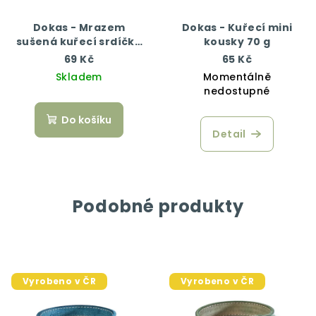
Dokas - Mrazem
Dokas - Kuřecí mini
sušená kuřecí srdíčka
kousky 70 g
22 g
69 Kč
65 Kč
Skladem
Momentálně
nedostupné
Do košíku
Detail
Podobné produkty
Vyrobeno v ČR
Vyrobeno v ČR