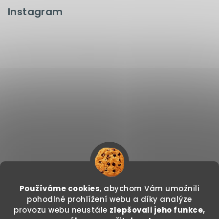
Instagram
Používáme cookies
, abychom Vám umožnili
Sledovat na Instagramu
pohodlné prohlížení webu a díky analýze
provozu webu neustále
zlepšovali jeho funkce,
Copyright 2026
GODDO.CZ
. Všechna práva