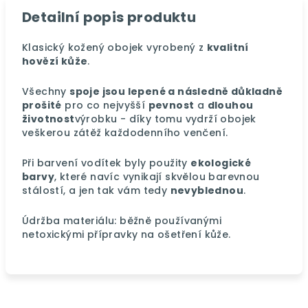
Detailní popis produktu
Klasický kožený obojek vyrobený z
kvalitní
hovězí kůže
.
Všechny
spoje jsou lepené a následně důkladně
prošité
pro co nejvyšší
pevnost
a
dlouhou
životnost
výrobku - díky tomu vydrží obojek
veškerou zátěž každodenního venčení.
Při barvení vodítek byly použity
ekologické
barvy
, které navíc vynikají skvělou barevnou
stálostí, a jen tak vám tedy
nevyblednou
.
Údržba materiálu: běžně používanými
netoxickými přípravky na ošetření kůže.