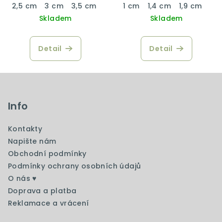
2,5 cm
3 cm
3,5 cm
4 cm
1 cm
1,4 cm
1,9 cm
Skladem
Skladem
Detail
Detail
Z
á
p
Info
a
Kontakty
t
Napište nám
í
Obchodní podmínky
Podmínky ochrany osobních údajů
O nás ♥️
Doprava a platba
Reklamace a vrácení