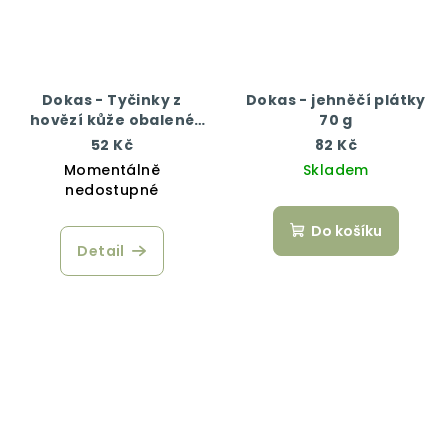
Dokas - Tyčinky z
Dokas - jehněčí plátky
hovězí kůže obalené
70 g
kachním 50 g
52 Kč
82 Kč
Momentálně
Skladem
nedostupné
Do košíku
Detail