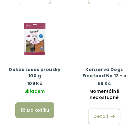
Dokas Losos proužky
Konzerva Dogz
100 g
Finefood No.12 - s
kuřecím a bažantím
109 Kč
69 Kč
masem 200 g
Skladem
Momentálně
nedostupné
Do košíku
Detail