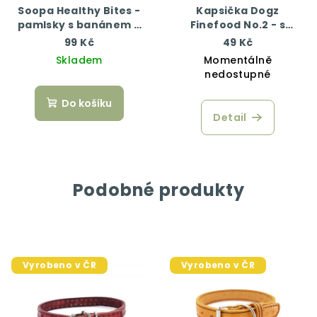
Soopa Healthy Bites -
Kapsička Dogz
pamlsky s banánem a
Finefood No.2 - s
arašídovým máslem 50
hovězím masem 100 g
99 Kč
49 Kč
g
Skladem
Momentálně
nedostupné
Do košíku
Detail
Podobné produkty
Vyrobeno v ČR
Vyrobeno v ČR