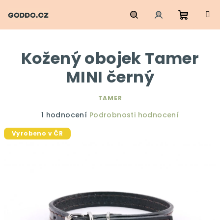
Přejít
na
obsah
Nákupn
Hledat
Přihlášení
Kožený obojek Tamer
košík
MINI černý
TAMER
Průměrné
1 hodnocení
Podrobnosti hodnocení
hodnocení
Vyrobeno v ČR
produktu
je
5,0
z
5
hvězdiček.