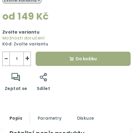
od
149 Kč
Měrná
Zvolte variantu
cena:
Možnosti doručení
Kód:
Zvolte variantu
−
+
Do košíku
Zeptat se
Sdílet
Popis
Parametry
Diskuze