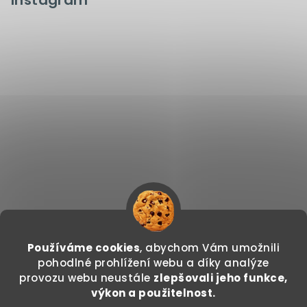
Instagram
Používáme cookies
, abychom Vám umožnili
Sledovat na Instagramu
pohodlné prohlížení webu a díky analýze
provozu webu neustále
zlepšovali jeho funkce,
Copyright 2026
GODDO.CZ
. Všechna práva
výkon a použitelnost.
vyhrazena.