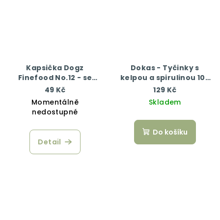
Kapsička Dogz
Dokas - Tyčinky s
Finefood No.12 - se
kelpou a spirulinou 105
zvěřinou a sledím
g
49 Kč
129 Kč
masem 100 g
Momentálně
Skladem
nedostupné
Do košíku
Detail