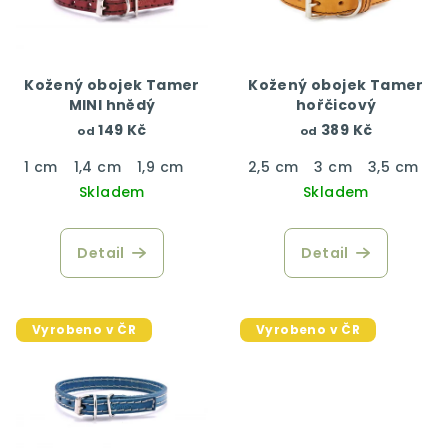
Kožený obojek Tamer
Kožený obojek Tamer
MINI hnědý
hořčicový
149 Kč
389 Kč
od
od
1 cm
1,4 cm
1,9 cm
2,5 cm
3 cm
3,5 cm
4
Skladem
Skladem
Detail
Detail
Vyrobeno v ČR
Vyrobeno v ČR