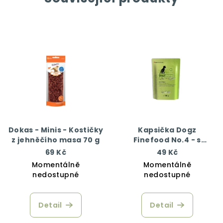
Dokas - Minis - Kostičky
Kapsička Dogz
z jehněčího masa 70 g
Finefood No.4 - s
kuřecím a bažantím
69 Kč
49 Kč
masem 100 g
Momentálně
Momentálně
nedostupné
nedostupné
Detail
Detail