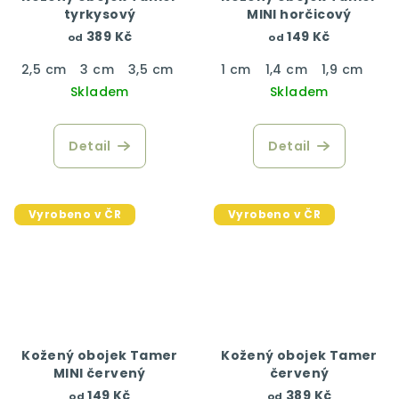
tyrkysový
MINI horčicový
389 Kč
149 Kč
od
od
2,5 cm
3 cm
3,5 cm
4 cm
1 cm
1,4 cm
1,9 cm
Skladem
Skladem
Detail
Detail
Vyrobeno v ČR
Vyrobeno v ČR
Kožený obojek Tamer
Kožený obojek Tamer
MINI červený
červený
149 Kč
389 Kč
od
od