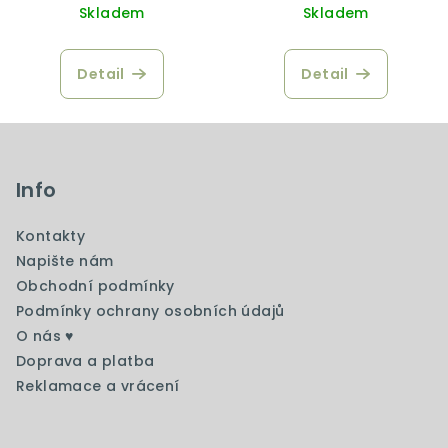
Skladem
Skladem
Detail
Detail
Z
á
p
Info
a
Kontakty
t
Napište nám
í
Obchodní podmínky
Podmínky ochrany osobních údajů
O nás ♥️
Doprava a platba
Reklamace a vrácení