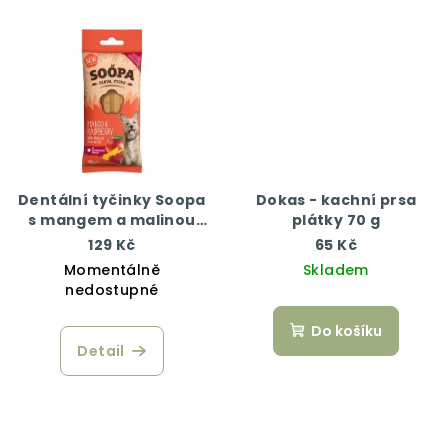
Dentální tyčinky Soopa
Dokas - kachní prsa
s mangem a malinou
plátky 70 g
100 g
129 Kč
65 Kč
Momentálně
Skladem
nedostupné
Do košíku
Detail