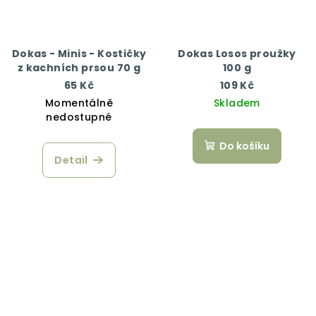
Dokas - Minis - Kostičky
Dokas Losos proužky
z kachních prsou 70 g
100 g
65 Kč
109 Kč
Momentálně
Skladem
nedostupné
Do košíku
Detail