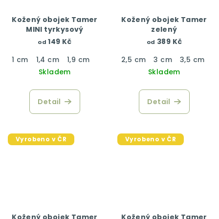
Kožený obojek Tamer
Kožený obojek Tamer
MINI tyrkysový
zelený
149 Kč
389 Kč
od
od
1 cm
1,4 cm
1,9 cm
2,5 cm
3 cm
3,5 cm
4
Skladem
Skladem
Detail
Detail
Vyrobeno v ČR
Vyrobeno v ČR
Kožený obojek Tamer
Kožený obojek Tamer