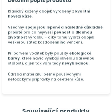
Detailní popis produktu
Klasický kožený obojek vyrobený z
kvalitní
hovězí kůže
.
Všechny
spoje jsou lepené a následně důkladně
prošité
pro co nejvyšší
pevnost
a
dlouhou
životnost
výrobku - díky tomu vydrží obojek
veškerou zátěž každodenního venčení.
Při barvení vodítek byly použity
ekologické
barvy
, které navíc vynikají skvělou barevnou
stálostí, a jen tak vám tedy
nevyblednou
.
Údržba materiálu: běžně používanými
netoxickými přípravky na ošetření kůže.
Související produkty