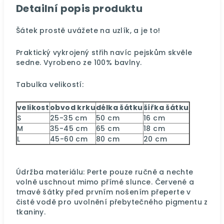
Detailní popis produktu
Šátek prostě uvážete na uzlík, a je to!
Praktický vykrojený střih navíc pejskům skvěle
sedne.
Vyrobeno ze 100% bavlny.
Tabulka velikostí:
velikost
obvod krku
délka šátku
šířka šátku
S
25-35 cm
50 cm
16 cm
M
35-45 cm
65 cm
18 cm
L
45-60 cm
80 cm
20 cm
Údržba materiálu: Perte pouze ručně a nechte
volně uschnout mimo přímé slunce. Červené a
tmavé šátky před prvním nošením přeperte v
čisté vodě pro uvolnění přebytečného pigmentu z
tkaniny.