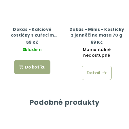
Dokas - Kalciové
Dokas - Minis - Kostičky
kostičky s kuřecím
z jehněčího masa 70 g
masem
59 Kč
69 Kč
Skladem
Momentálně
nedostupné
Do košíku
Detail
Podobné produkty