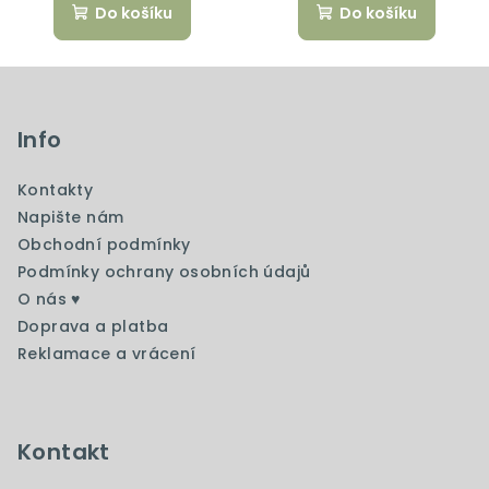
Do košíku
Do košíku
Z
á
p
Info
a
Kontakty
t
Napište nám
í
Obchodní podmínky
Podmínky ochrany osobních údajů
O nás ♥️
Doprava a platba
Reklamace a vrácení
Kontakt