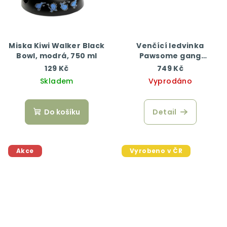
Miska Kiwi Walker Black
Venčící ledvinka
Bowl, modrá, 750 ml
Pawsome gang
"Marble"
129 Kč
749 Kč
Skladem
Vyprodáno
Do košíku
Detail
Akce
Vyrobeno v ČR