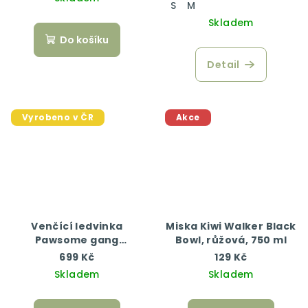
S
M
Skladem
Do košíku
Detail
Vyrobeno v ČR
Akce
Venčící ledvinka
Miska Kiwi Walker Black
Pawsome gang
Bowl, růžová, 750 ml
červená
699 Kč
129 Kč
Skladem
Skladem