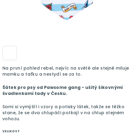
Na první pohled rebel, nejvíc na světě ale stejně miluje
mamku a taťku a nestydí se za to.
Šátek pro psy od Pawsome gang - ušitý šikovnými
švadlenkami tady v Česku.
Sami si vymýšlí i vzory a potisky látek, takže se těžko
stane, že se dva chlupáči potkají v na chlup stejném
vohozu.
VELIKOST