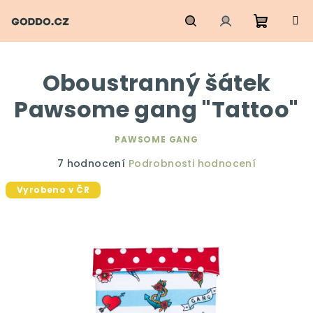
Přejít
na
obsah
Nákupn
Hledat
Přihlášení
Oboustranný šátek
košík
Pawsome gang "Tattoo"
PAWSOME GANG
Průměrné
7 hodnocení
Podrobnosti hodnocení
hodnocení
Vyrobeno v ČR
produktu
je
5,0
z
5
hvězdiček.