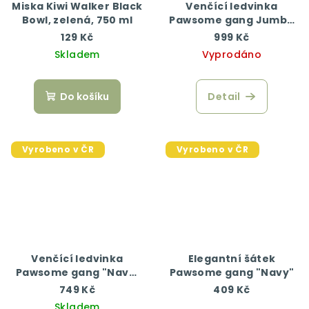
Miska Kiwi Walker Black
Venčící ledvinka
Bowl, zelená, 750 ml
Pawsome gang Jumbo
"Cappuccino"
129 Kč
999 Kč
Skladem
Vyprodáno
Do košíku
Detail
Vyrobeno v ČR
Vyrobeno v ČR
Venčící ledvinka
Elegantní šátek
Pawsome gang "Naval
Pawsome gang "Navy"
mňamky"
749 Kč
409 Kč
Skladem