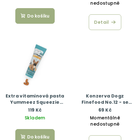
nedostupné
Do košíku
Detail
Extra vitaminová pasta
Konzerva Dogz
Yummeez Squeezie
Finefood No.12 - se
Junior 100 g
zvěřinou a sledím
119 Kč
69 Kč
masem 200 g
Skladem
Momentálně
nedostupné
Do košíku