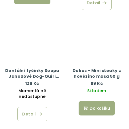
Detail
Dentální tyčinky Soopa
Dokas - Mini steaky z
Jahodové Dog-Quiri
hovězího masa 50 g
100 g
129 Kč
59 Kč
Momentálně
Skladem
nedostupné
Do košíku
Detail