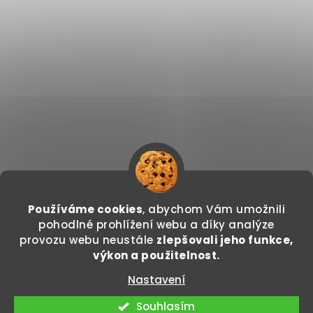
Používáme cookies
, abychom Vám umožnili
Sledovat na Instagramu
pohodlné prohlížení webu a díky analýze
provozu webu neustále
zlepšovali jeho funkce,
Copyright 2026
GODDO.CZ
. Všechna práva
výkon a použitelnost.
vyhrazena.
Nastavení
Vytvořil Shoptet
Souhlasím