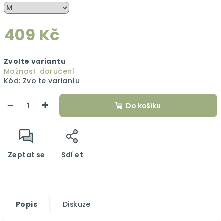
409 Kč
Měrná
Zvolte variantu
cena:
Možnosti doručení
Kód:
Zvolte variantu
−
+
Do košíku
Zeptat se
Sdílet
Popis
Diskuze