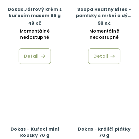
Dokas Játrový krém s
Soopa Healthy Bites -
kuřecím masem 85 g
pamlsky s mrkví a dýní
50 g
49 Kč
99 Kč
Momentálně
Momentálně
nedostupné
nedostupné
Detail
Detail
Dokas - Kuřecí mini
Dokas - králičí plátky
kousky 70 g
70 g