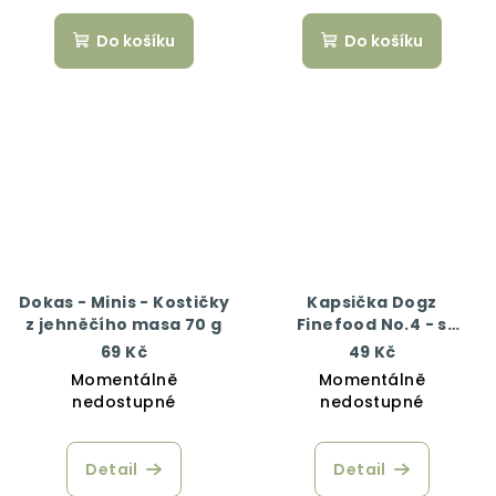
Do košíku
Do košíku
Dokas - Minis - Kostičky
Kapsička Dogz
z jehněčího masa 70 g
Finefood No.4 - s
kuřecím a bažantím
69 Kč
49 Kč
masem 100 g
Momentálně
Momentálně
nedostupné
nedostupné
Detail
Detail