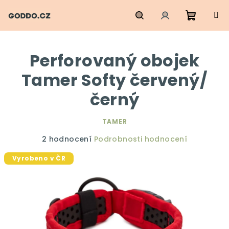
Přejít
na
obsah
Nákupn
Hledat
Přihlášení
Perforovaný obojek
košík
Tamer Softy červený/
černý
TAMER
Průměrné
2 hodnocení
Podrobnosti hodnocení
hodnocení
Vyrobeno v ČR
produktu
je
5,0
z
5
hvězdiček.