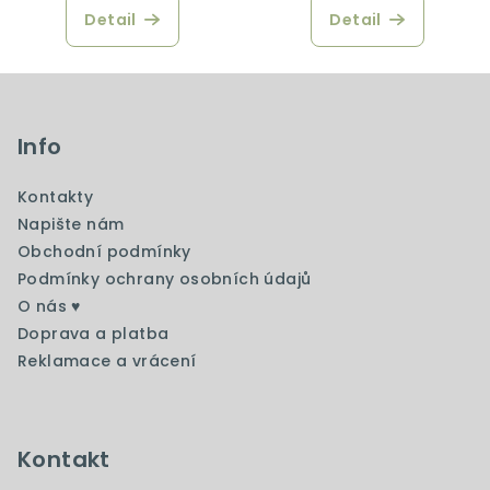
Detail
Detail
Z
á
p
Info
a
Kontakty
t
Napište nám
í
Obchodní podmínky
Podmínky ochrany osobních údajů
O nás ♥️
Doprava a platba
Reklamace a vrácení
Kontakt