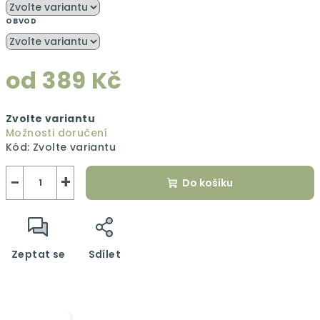
OBVOD
od
389 Kč
Měrná
Zvolte variantu
cena:
Možnosti doručení
Kód:
Zvolte variantu
−
+
Do košíku
Zeptat se
Sdílet