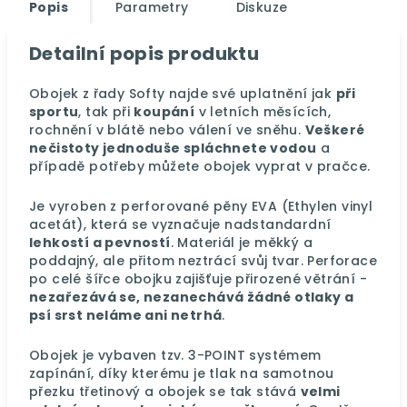
Popis
Parametry
Diskuze
Detailní popis produktu
Obojek z řady Softy najde své uplatnění jak
při
sportu
, tak při
koupání
v letních měsících,
rochnění v blátě nebo válení ve sněhu.
Veškeré
nečistoty jednoduše spláchnete vodou
a
případě potřeby můžete obojek vyprat v pračce.
Je vyroben z perforované pěny EVA (Ethylen vinyl
acetát), která se vyznačuje nadstandardní
lehkostí a pevností
. Materiál je měkký a
poddajný, ale přitom neztrácí svůj tvar. Perforace
po celé šířce obojku zajišťuje přirozené větrání -
nezařezává se, nezanechává žádné otlaky a
psí srst neláme ani netrhá
.
Obojek je vybaven tzv. 3-POINT systémem
zapínání, díky kterému je tlak na samotnou
přezku třetinový a obojek se tak stává
velmi