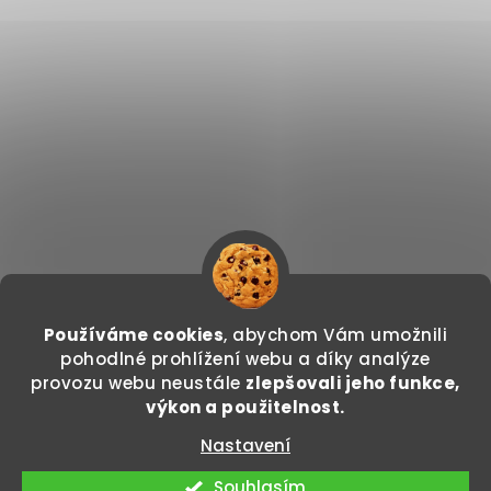
Používáme cookies
, abychom Vám umožnili
Sledovat na Instagramu
pohodlné prohlížení webu a díky analýze
provozu webu neustále
zlepšovali jeho funkce,
Copyright 2026
GODDO.CZ
. Všechna práva
výkon a použitelnost.
vyhrazena.
Nastavení
Vytvořil Shoptet
Souhlasím