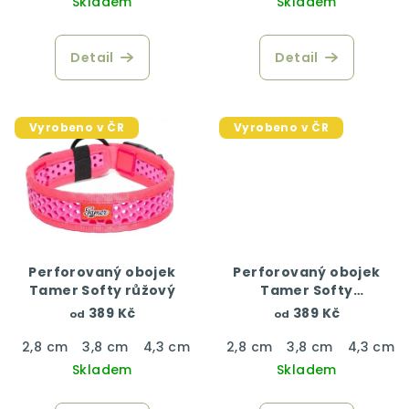
Skladem
Skladem
Detail
Detail
Vyrobeno v ČR
Vyrobeno v ČR
Perforovaný obojek
Perforovaný obojek
Tamer Softy růžový
Tamer Softy
černý/růžový
389 Kč
389 Kč
od
od
2,8 cm
3,8 cm
4,3 cm
2,8 cm
3,8 cm
4,3 cm
Skladem
Skladem