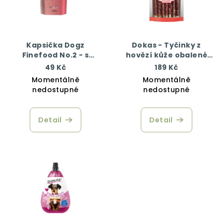
Kapsička Dogz
Dokas - Tyčinky z
Finefood No.2 - s
hovězí kůže obalené
hovězím masem 100 g
kachním 200 g
49 Kč
189 Kč
Momentálně
Momentálně
nedostupné
nedostupné
Detail
Detail