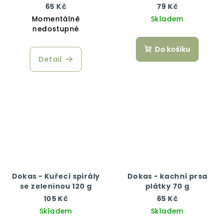
65 Kč
79 Kč
Momentálně
Skladem
nedostupné
Do košíku
Detail
Dokas - Kuřecí spirály
Dokas - kachní prsa
se zeleninou 120 g
plátky 70 g
105 Kč
65 Kč
Skladem
Skladem