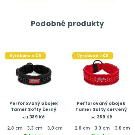
Podobné produkty
Vyrobeno v ČR
Vyrobeno v ČR
Perforovaný obojek
Perforovaný obojek
Tamer Softy černý
Tamer Softy červený
389 Kč
389 Kč
od
od
2,8 cm
3,3 cm
3,8 cm
4,3 cm
2,8 cm
3,3 cm
3,8 cm