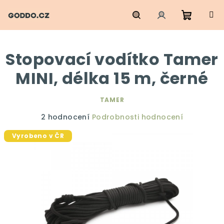
Přejít
na
obsah
Nákupn
Hledat
Přihlášení
Stopovací vodítko Tamer
košík
MINI, délka 15 m, černé
TAMER
Průměrné
2 hodnocení
Podrobnosti hodnocení
hodnocení
Vyrobeno v ČR
produktu
je
5,0
z
5
hvězdiček.