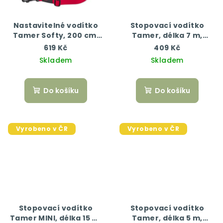
Nastavitelné vodítko
Stopovací vodítko
Tamer Softy, 200 cm,
Tamer, délka 7 m,
červená
červená/černá
619 Kč
409 Kč
Skladem
Skladem
Do košíku
Do košíku
Vyrobeno v ČR
Vyrobeno v ČR
Stopovací vodítko
Stopovací vodítko
Tamer MINI, délka 15 m,
Tamer, délka 5 m,