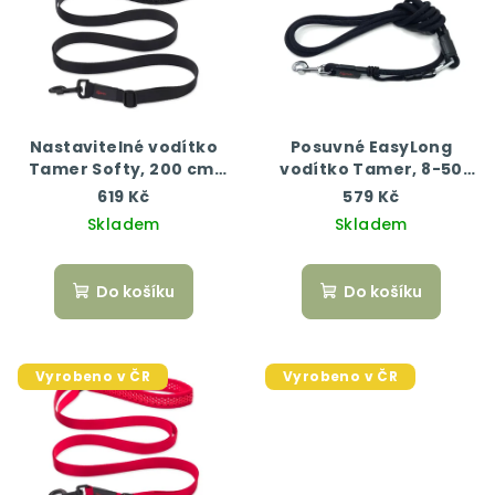
Nastavitelné vodítko
Posuvné EasyLong
Tamer Softy, 200 cm,
vodítko Tamer, 8-50
černá
kg, 200 cm, černá
619 Kč
579 Kč
Skladem
Skladem
Do košíku
Do košíku
Vyrobeno v ČR
Vyrobeno v ČR