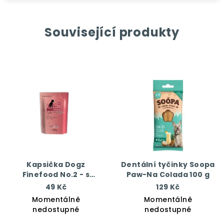
Související produkty
Kapsička Dogz
Dentální tyčinky Soopa
Finefood No.2 - s
Paw-Na Colada 100 g
hovězím masem 100 g
49 Kč
129 Kč
Momentálně
Momentálně
nedostupné
nedostupné