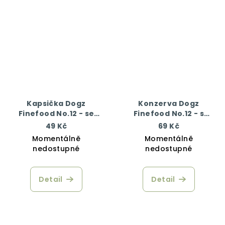
Kapsička Dogz
Konzerva Dogz
Finefood No.12 - se
Finefood No.12 - s
zvěřinou a sledím
kuřecím a bažantím
49 Kč
69 Kč
masem 100 g
masem 200 g
Momentálně
Momentálně
nedostupné
nedostupné
Detail
Detail