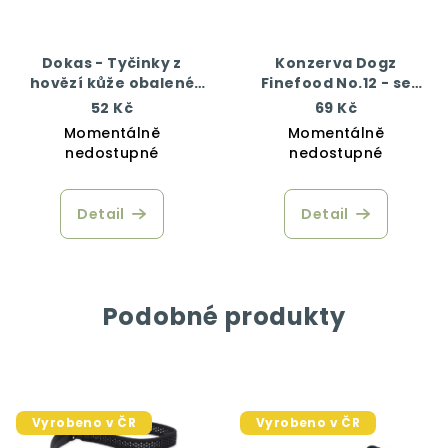
Dokas - Tyčinky z
Konzerva Dogz
hovězí kůže obalené
Finefood No.12 - se
kachním 50 g
zvěřinou a sledím
52 Kč
69 Kč
masem 200 g
Momentálně
Momentálně
nedostupné
nedostupné
Detail
Detail
Podobné produkty
Vyrobeno v ČR
Vyrobeno v ČR