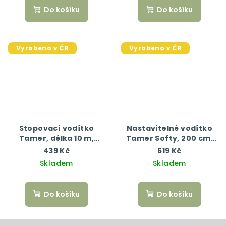
Do košíku
Do košíku
Vyrobeno v ČR
Vyrobeno v ČR
Stopovací vodítko
Nastavitelné vodítko
Tamer, délka 10 m,
Tamer Softy, 200 cm,
růžová/modrá
červená/černá
439 Kč
619 Kč
Skladem
Skladem
Do košíku
Do košíku
Z