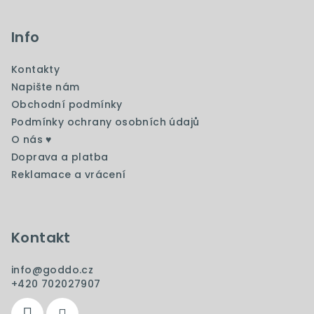
á
p
Info
a
Kontakty
t
Napište nám
í
Obchodní podmínky
Podmínky ochrany osobních údajů
O nás ♥️
Doprava a platba
Reklamace a vrácení
Kontakt
info
@
goddo.cz
+420 702027907