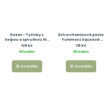
Dokas - Tyčinky s
Extra vitaminová pasta
kelpou a spirulinou 105
Yummeez Squeezie
g
Junior 100 g
129 Kč
119 Kč
Skladem
Skladem
Do košíku
Do košíku