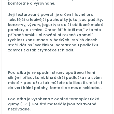
komfortně a vyrovnaně.
Její texturovaný povrch je určen hlavně pro
tekutější a lepivější pochoutky jako jsou paštiky,
konzervy, vývary, jogurty a další oblíbené mokré
pamlsky a krmiva. Chroničtí hltači mají v tomto
případě smůlu, olizování přirozeně zpomalí
rychlost konzumace.
V horkých letních dnech
stačí dát psí svačinkou namazanou podložku
zamrazit a tak čtyřnožce zchladit.
Podložka je ze spodní strany opatřena třemi
silnými přísavkami, které drží podložku na svém
místě - podložku tak můžete dle libosti umístit i
do vertikální polohy, fantazii se meze nekladou.
Podložka je vyrobena z odolné termoplastické
gumy (TPE). Použité materiály jsou zdravotně
nezávadné.