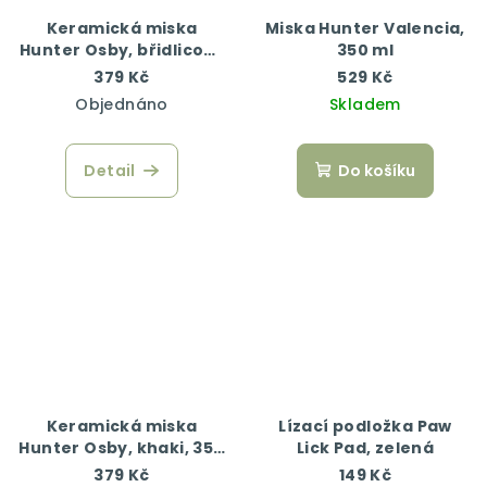
Keramická miska
Miska Hunter Valencia,
Hunter Osby, břidlicově
350 ml
šedá, 350 ml
379 Kč
529 Kč
Objednáno
Skladem
Detail
Do košíku
Keramická miska
Lízací podložka Paw
Hunter Osby, khaki, 350
Lick Pad, zelená
ml
379 Kč
149 Kč