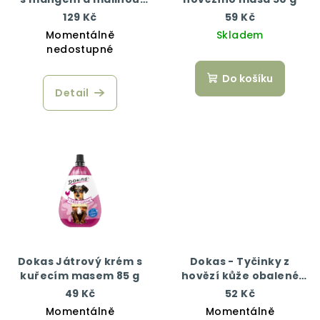
100 g
129 Kč
59 Kč
Momentálně
Skladem
nedostupné
Do košíku
Detail
Dokas Játrový krém s
Dokas - Tyčinky z
kuřecím masem 85 g
hovězí kůže obalené
kachním 50 g
49 Kč
52 Kč
Momentálně
Momentálně