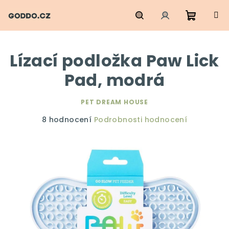
Přejít
na
obsah
Nákupn
Hledat
Přihlášení
Lízací podložka Paw Lick
košík
Pad, modrá
PET DREAM HOUSE
Průměrné
8 hodnocení
Podrobnosti hodnocení
hodnocení
produktu
je
5,0
z
5
hvězdiček.