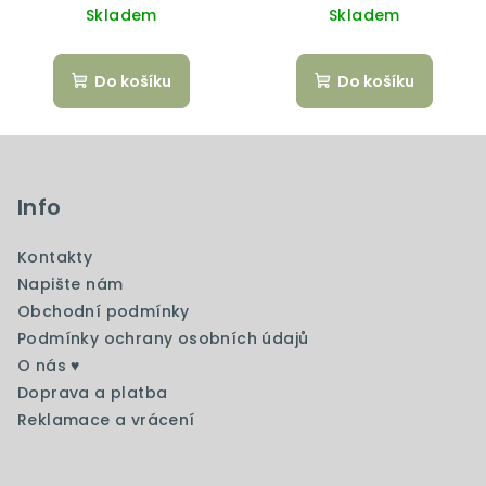
Skladem
Skladem
Do košíku
Do košíku
Z
á
p
Info
a
Kontakty
t
Napište nám
í
Obchodní podmínky
Podmínky ochrany osobních údajů
O nás ♥️
Doprava a platba
Reklamace a vrácení