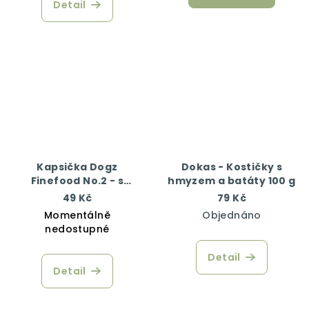
Detail
Kapsička Dogz
Dokas - Kostičky s
Finefood No.2 - s
hmyzem a batáty 100 g
hovězím masem 100 g
49 Kč
79 Kč
Momentálně
Objednáno
nedostupné
Detail
Detail