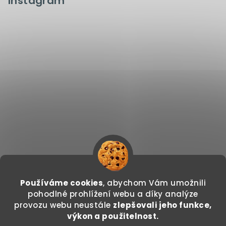
Instagram
Používáme cookies
, abychom Vám umožnili
Sledovat na Instagramu
pohodlné prohlížení webu a díky analýze
provozu webu neustále
zlepšovali jeho funkce,
Copyright 2026
GODDO.CZ
. Všechna práva
výkon a použitelnost.
vyhrazena.