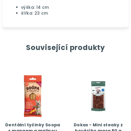
výška: 14 cm
šířka: 23 cm
Související produkty
Dentální tyčinky Soopa
Dokas - Mini steaky z
s mangem a malinou
hovězího masa 50 g