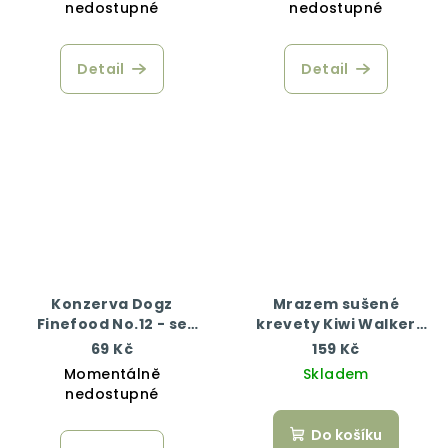
nedostupné
nedostupné
Detail
Detail
Konzerva Dogz
Mrazem sušené
Finefood No.12 - se
krevety Kiwi Walker
zvěřinou a sledím
50g
69 Kč
159 Kč
masem 200 g
Momentálně
Skladem
nedostupné
Do košíku