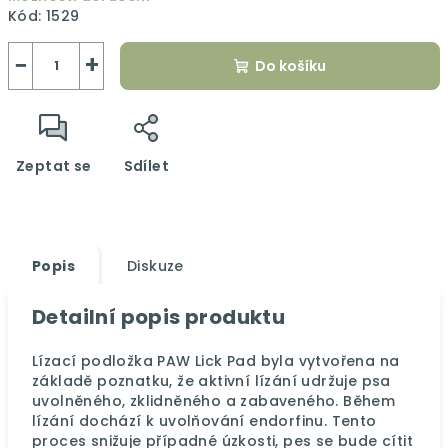
Kód:
1529
−
+
Do košíku
Zeptat se
Sdílet
Popis
Diskuze
Detailní popis produktu
Lízací podložka PAW Lick Pad byla vytvořena na
základě poznatku, že aktivní lízání udržuje psa
uvolněného, zklidněného a zabaveného. Během
lízání dochází k uvolňování endorfinu. Tento
proces snižuje případné úzkosti, pes se bude cítit