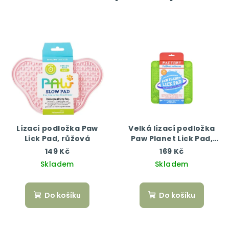
Lízací podložka Paw
Velká lízací podložka
Lick Pad, růžová
Paw Planet Lick Pad,
zelená
149 Kč
169 Kč
Skladem
Skladem
Do košíku
Do košíku