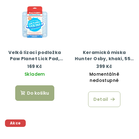
Velká lízací podložka
Keramická miska
Paw Planet Lick Pad,
Hunter Osby, khaki, 550
modrá
ml
169 Kč
399 Kč
Skladem
Momentálně
nedostupné
Do košíku
Detail
Akce