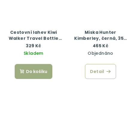
Cestovní lahev Kiwi
Miska Hunter
Walker Travel Bottle
Kimberley, černá, 350
2v1, růžová/modrá, 750
ml
329 Kč
465 Kč
+ 500 ml
Skladem
Objednáno
Do košíku
Detail