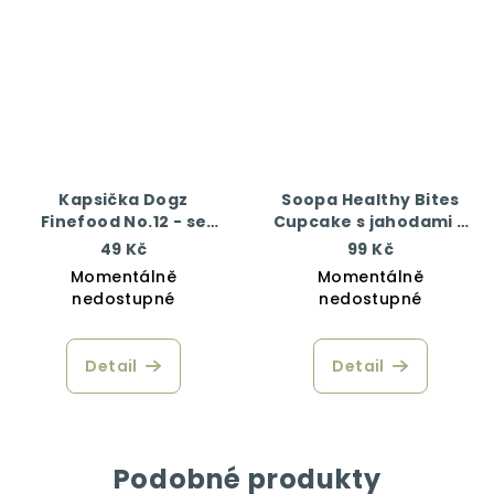
Kapsička Dogz
Soopa Healthy Bites
Finefood No.12 - se
Cupcake s jahodami a
zvěřinou a sledím
kokosem 50 g
49 Kč
99 Kč
masem 100 g
Momentálně
Momentálně
nedostupné
nedostupné
Detail
Detail
Podobné produkty