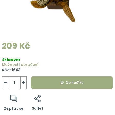
209 Kč
Měrná
Skladem
cena:
Možnosti doručení
Kód:
1643
−
+
Do košíku
Zeptat se
Sdílet