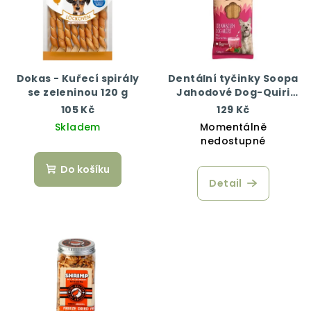
Dokas - Kuřecí spirály
Dentální tyčinky Soopa
se zeleninou 120 g
Jahodové Dog-Quiri
100 g
105 Kč
129 Kč
Skladem
Momentálně
nedostupné
Do košíku
Detail