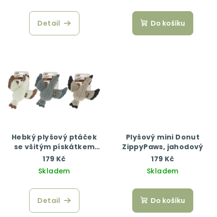
Detail
Do košíku
Hebký plyšový ptáček
Plyšový mini Donut
se všitým pískátkem
ZippyPaws, jahodový
AFP Lamb
179 Kč
179 Kč
Skladem
Skladem
Detail
Do košíku