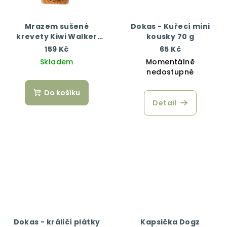
Mrazem sušené
Dokas - Kuřecí mini
krevety Kiwi Walker
kousky 70 g
50g
159 Kč
65 Kč
Skladem
Momentálně
nedostupné
Do košíku
Detail
Dokas - králičí plátky
Kapsička Dogz