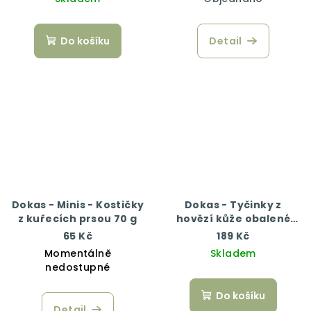
Do košíku
Detail
Dokas - Minis - Kostičky
Dokas - Tyčinky z
z kuřecích prsou 70 g
hovězí kůže obalené
kuřecím 200 g
65 Kč
189 Kč
Momentálně
Skladem
nedostupné
Do košíku
Detail