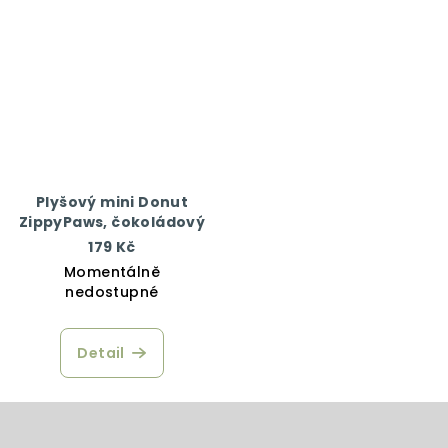
Plyšový mini Donut
ZippyPaws, čokoládový
179 Kč
Momentálně
nedostupné
Detail
Z
á