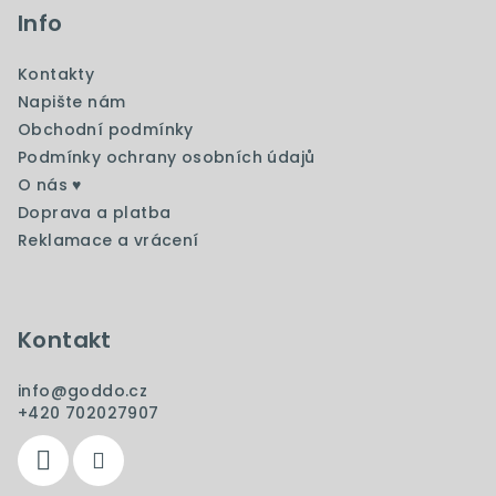
p
Info
a
Kontakty
t
Napište nám
í
Obchodní podmínky
Podmínky ochrany osobních údajů
O nás ♥️
Doprava a platba
Reklamace a vrácení
Kontakt
info
@
goddo.cz
+420 702027907