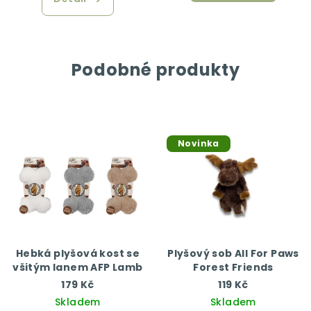
Podobné produkty
Novinka
Hebká plyšová kost se
Plyšový sob All For Paws
všitým lanem AFP Lamb
Forest Friends
179 Kč
119 Kč
Skladem
Skladem