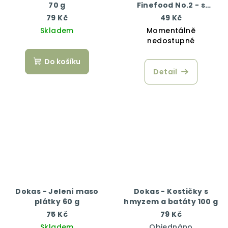
70 g
Finefood No.2 - s
hovězím masem 100 g
79 Kč
49 Kč
Skladem
Momentálně
nedostupné
Do košíku
Detail
Dokas - Jelení maso
Dokas - Kostičky s
plátky 60 g
hmyzem a batáty 100 g
75 Kč
79 Kč
Skladem
Objednáno