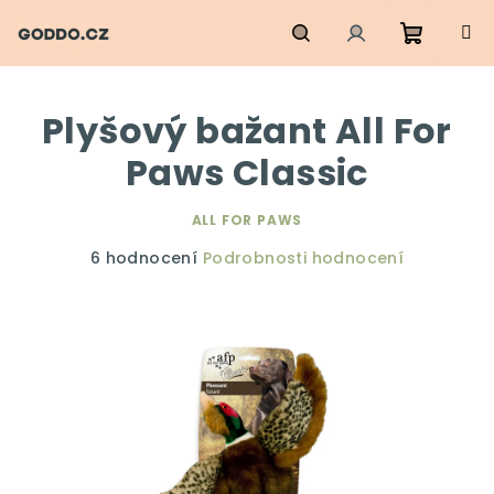
Přejít
na
obsah
Nákupn
Hledat
Přihlášení
Plyšový bažant All For
košík
Paws Classic
ALL FOR PAWS
Průměrné
6 hodnocení
Podrobnosti hodnocení
hodnocení
produktu
je
4,7
z
5
hvězdiček.