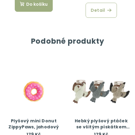
Do košíku
Detail
Podobné produkty
Plyšový mini Donut
Hebký plyšový ptáček
ZippyPaws, jahodový
se všitým pískátkem
AFP Lamb
179 Kč
179 Kč