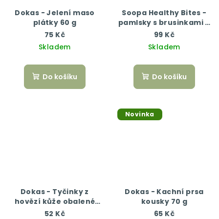
Dokas - Jelení maso
Soopa Healthy Bites -
plátky 60 g
pamlsky s brusinkami a
batáty 50 g
75 Kč
99 Kč
Skladem
Skladem
Do košíku
Do košíku
Novinka
Dokas - Tyčinky z
Dokas - Kachní prsa
hovězí kůže obalené
kousky 70 g
kachním 50 g
52 Kč
65 Kč