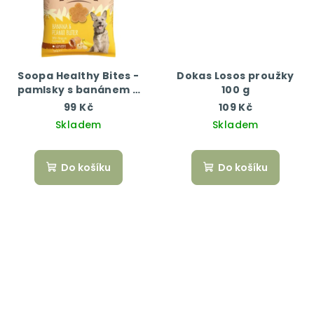
Soopa Healthy Bites -
Dokas Losos proužky
pamlsky s banánem a
100 g
arašídovým máslem 50
99 Kč
109 Kč
g
Skladem
Skladem
Do košíku
Do košíku