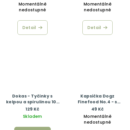
Momentálně
Momentálně
nedostupné
nedostupné
Detail
Detail
Dokas - Tyčinky s
Kapsička Dogz
kelpou a spirulinou 105
Finefood No.4 - s
g
kuřecím a bažantím
129 Kč
49 Kč
masem 100 g
Skladem
Momentálně
nedostupné