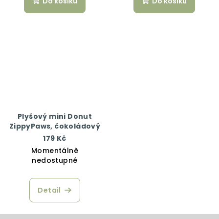
Do košíku
Do košíku
Plyšový mini Donut
ZippyPaws, čokoládový
179 Kč
Momentálně
nedostupné
Detail