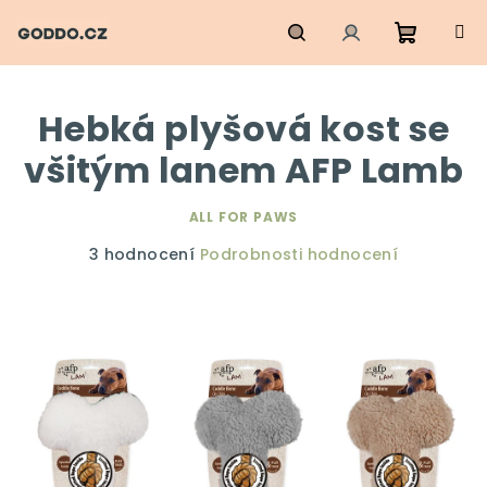
Přejít
na
obsah
Nákupn
Hledat
Přihlášení
Hebká plyšová kost se
košík
všitým lanem AFP Lamb
ALL FOR PAWS
Průměrné
3 hodnocení
Podrobnosti hodnocení
hodnocení
produktu
je
5,0
z
5
hvězdiček.