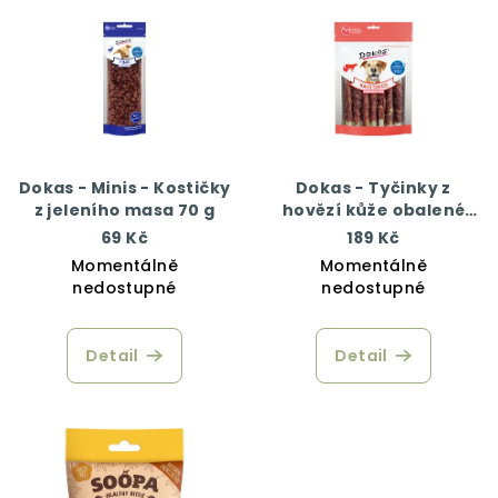
Dokas - Minis - Kostičky
Dokas - Tyčinky z
z jeleního masa 70 g
hovězí kůže obalené
kachním 200 g
69 Kč
189 Kč
Momentálně
Momentálně
nedostupné
nedostupné
Detail
Detail