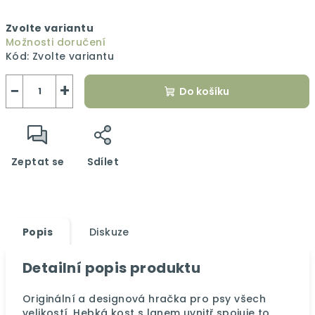
Měrná
Zvolte variantu
cena:
Možnosti doručení
Kód:
Zvolte variantu
−
+
Do košíku
Zeptat se
Sdílet
Popis
Diskuze
Detailní popis produktu
Originální a designová hračka pro psy všech
velikostí. Hebká kost s lanem uvnitř spojuje to