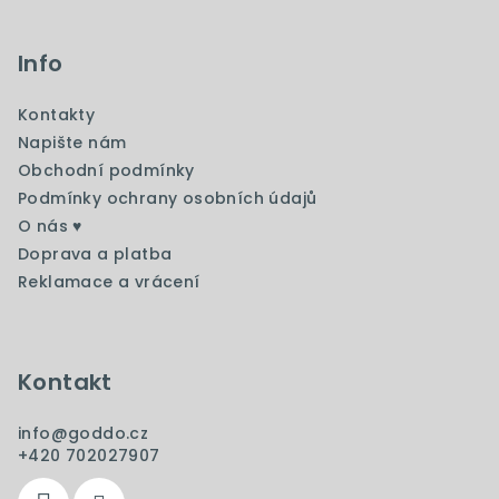
Z
á
p
Info
a
Kontakty
t
Napište nám
í
Obchodní podmínky
Podmínky ochrany osobních údajů
O nás ♥️
Doprava a platba
Reklamace a vrácení
Kontakt
info
@
goddo.cz
+420 702027907