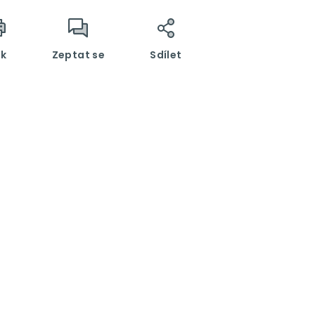
sk
Zeptat se
Sdílet