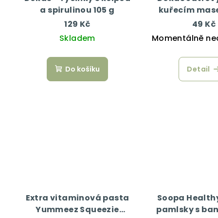
a spirulinou 105 g
kuřecím mas
129 Kč
49 Kč
Skladem
Momentálně ne
Do košíku
Detail
Extra vitaminová pasta
Soopa Healthy
Yummeez Squeezie
pamlsky s ba