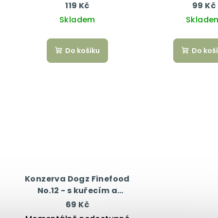
Junior 100 g
arašídovým má
119 Kč
99 Kč
Skladem
Sklade
Do košíku
Do koš
Konzerva Dogz Finefood
No.12 - s kuřecím a
bažantím masem 200 g
69 Kč