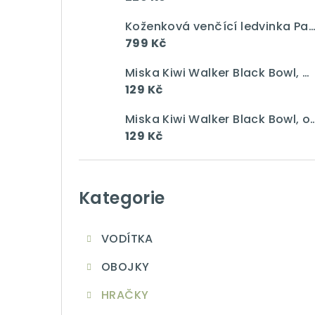
a
n
Koženková venčící ledvinka Pawsome gang vín
799 Kč
n
Miska Kiwi Walker Black Bowl, modrá, 750 ml
í
129 Kč
p
Miska Kiwi Walker Black Bowl, 
a
129 Kč
n
Přeskočit
e
kategorie
Kategorie
l
VODÍTKA
OBOJKY
HRAČKY