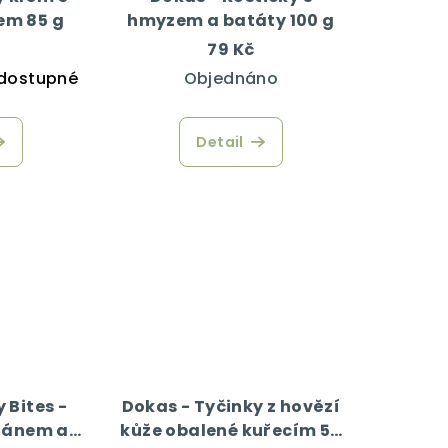
em 85 g
hmyzem a batáty 100 g
79 Kč
dostupné
Objednáno
Detail
 Bites -
Dokas - Tyčinky z hovězí
nánem a
kůže obalené kuřecím 50