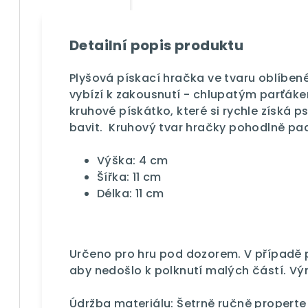
Detailní popis produktu
Plyšová pískací hračka ve tvaru oblíben
vybízí k zakousnutí - chlupatým parťáke
kruhové pískátko, které si rychle získá p
bavit. Kruhový tvar hračky pohodlně pad
Výška: 4 cm
Šířka: 11 cm
Délka: 11 cm
Určeno pro hru pod dozorem. V případě 
aby nedošlo k polknutí malých částí. Výr
Údržba materiálu: Šetrně ručně properte 