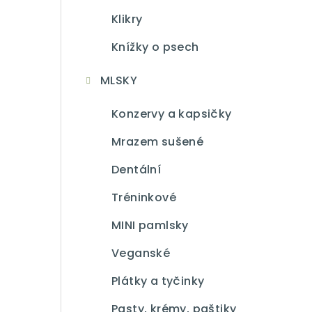
Klikry
Knížky o psech
MLSKY
Konzervy a kapsičky
Mrazem sušené
Dentální
Tréninkové
MINI pamlsky
Veganské
Plátky a tyčinky
Pasty, krémy, paštiky