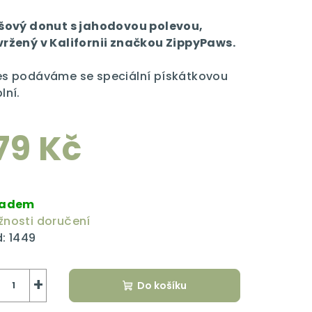
dnocení
duktu
šový donut s jahodovou polevou,
ržený v Kalifornii značkou ZippyPaws.
s podáváme se speciální pískátkovou
lní.
zdiček.
79 Kč
rná
a:
ladem
nosti doručení
:
1449
+
Do košíku