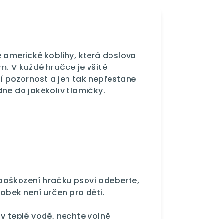
é americké koblihy, která doslova
m. V každé hračce je všité
sí pozornost a jen tak nepřestane
ne do jakékoliv tlamičky.
poškození hračku psovi odeberte,
obek není určen pro děti.
v teplé vodě, nechte volně