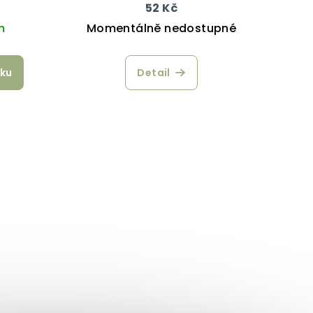
slem 50 g
g
52 Kč
m
Momentálně nedostupné
íku
Detail