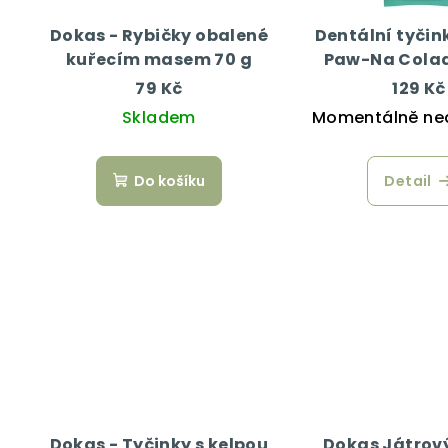
Dokas - Rybičky obalené
Dentální tyčin
kuřecím masem 70 g
Paw-Na Colad
79 Kč
129 Kč
Skladem
Momentálně ne
Do košíku
Detail
Dokas - Tyčinky s kelpou
Dokas Játrový