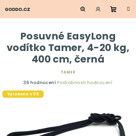
Přejít
na
obsah
Nákupn
Hledat
Přihlášení
Posuvné EasyLong
košík
vodítko Tamer, 4-20 kg,
400 cm, černá
TAMER
Průměrné
36 hodnocení
Podrobnosti hodnocení
hodnocení
Vyrobeno v ČR
produktu
je
5,0
z
5
hvězdiček.