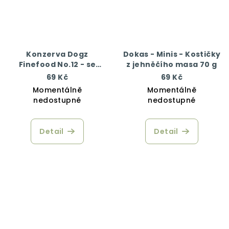
Konzerva Dogz
Dokas - Minis - Kostičky
Finefood No.12 - se
z jehněčího masa 70 g
zvěřinou a sledím
69 Kč
69 Kč
masem 200 g
Momentálně
Momentálně
nedostupné
nedostupné
Detail
Detail