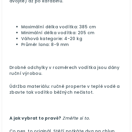
dvojitě) až po karabinu.
Maximální délka vodítka: 385 cm
Minimální délka vodítka: 205 cm
Váhová kategorie: 4-20 kg
Průměr lana: 8-9 mm
Drobné odchylky v rozměrech vodítka jsou dány
ruční výrobou.
Údržba materiálu: ručně properte v teplé vodě a
zbavte tak vodítko běžných nečistot.
A jak vybrat to pravé?
Změřte si to.
Co pes, to originál. Stěží potkáte dva na chlup