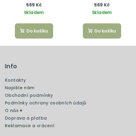
kg, 400 cm,
kg, 400 cm, černá/zlatá
569 Kč
569 Kč
světle/tmavě modrá
Skladem
Skladem
Do košíku
Do košíku
Z
á
p
Info
a
Kontakty
t
Napište nám
í
Obchodní podmínky
Podmínky ochrany osobních údajů
O nás ♥️
Doprava a platba
Reklamace a vrácení