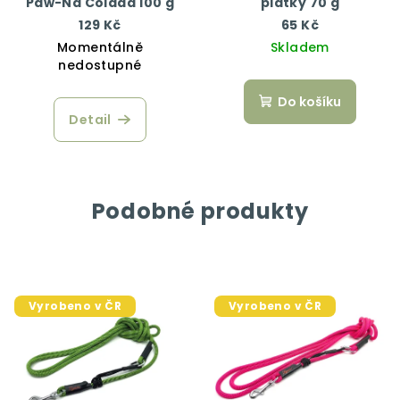
Paw-Na Colada 100 g
plátky 70 g
129 Kč
65 Kč
Momentálně
Skladem
nedostupné
Do košíku
Detail
Podobné produkty
Vyrobeno v ČR
Vyrobeno v ČR