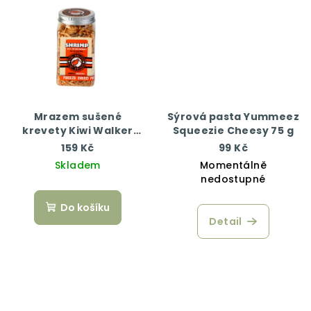
Mrazem sušené
Sýrová pasta Yummeez
krevety Kiwi Walker
Squeezie Cheesy 75 g
50g
159 Kč
99 Kč
Skladem
Momentálně
nedostupné
Do košíku
Detail