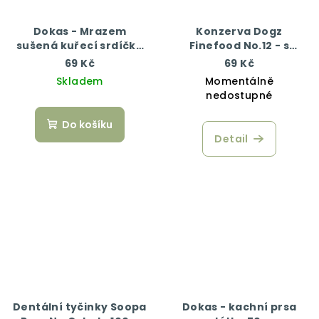
Dokas - Mrazem
Konzerva Dogz
sušená kuřecí srdíčka
Finefood No.12 - s
22 g
kuřecím a bažantím
69 Kč
69 Kč
masem 200 g
Skladem
Momentálně
nedostupné
Do košíku
Detail
Dentální tyčinky Soopa
Dokas - kachní prsa