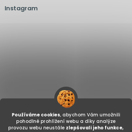
Instagram
Používáme cookies
, abychom Vám umožnili
Sledovat na Instagramu
pohodlné prohlížení webu a díky analýze
provozu webu neustále
zlepšovali jeho funkce,
Copyright 2026
GODDO.CZ
. Všechna práva