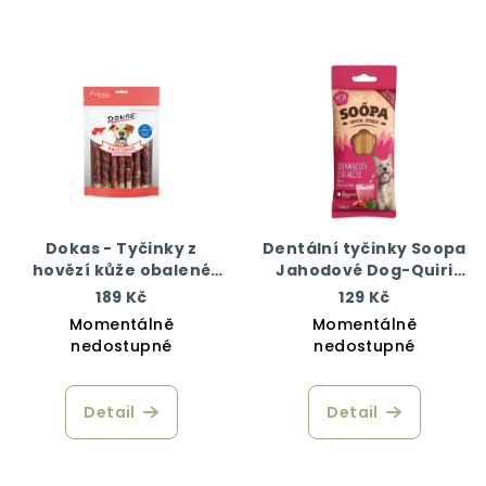
Dokas - Tyčinky z
Dentální tyčinky Soopa
hovězí kůže obalené
Jahodové Dog-Quiri
kachním 200 g
100 g
189 Kč
129 Kč
Momentálně
Momentálně
nedostupné
nedostupné
Detail
Detail