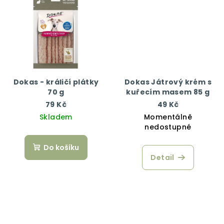
Dokas - králičí plátky
Dokas Játrový krém s
70 g
kuřecím masem 85 g
79 Kč
49 Kč
Skladem
Momentálně
nedostupné
Do košíku
Detail