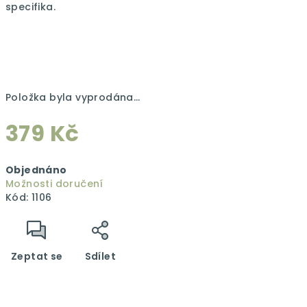
specifika.
Položka byla vyprodána…
379 Kč
Měrná
Objednáno
cena:
Možnosti doručení
Kód:
1106
Zeptat se
Sdílet