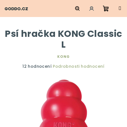
Přejít
na
obsah
Nákupn
Hledat
Přihlášení
Psí hračka KONG Classic
košík
L
KONG
Průměrné
12 hodnocení
Podrobnosti hodnocení
hodnocení
produktu
je
5,0
z
5
hvězdiček.