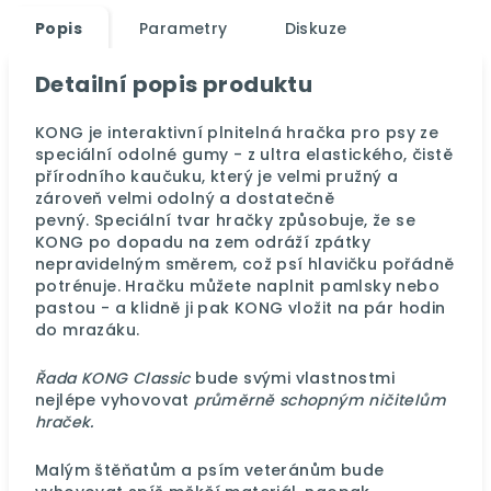
Popis
Parametry
Diskuze
Detailní popis produktu
KONG je interaktivní plnitelná hračka pro psy ze
speciální odolné gumy - z ultra elastického, čistě
přírodního kaučuku, který je velmi pružný a
zároveň velmi odolný a dostatečně
pevný.
Speciální tvar hračky způsobuje, že se
KONG po dopadu na zem odráží zpátky
nepravidelným směrem, což psí hlavičku pořádně
potrénuje. Hračku můžete naplnit pamlsky nebo
pastou - a klidně ji pak KONG vložit na pár hodin
do mrazáku.
Řada KONG Classic
bude svými vlastnostmi
nejlépe vyhovovat
průměrně schopným ničitelům
hraček.
Malým štěňatům a psím veteránům bude