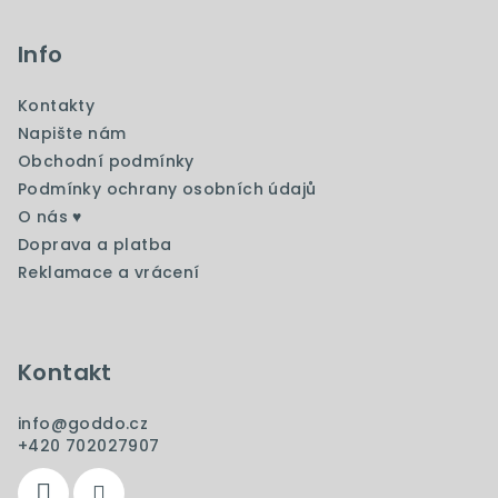
á
p
Info
a
Kontakty
t
Napište nám
í
Obchodní podmínky
Podmínky ochrany osobních údajů
O nás ♥️
Doprava a platba
Reklamace a vrácení
Kontakt
info
@
goddo.cz
+420 702027907