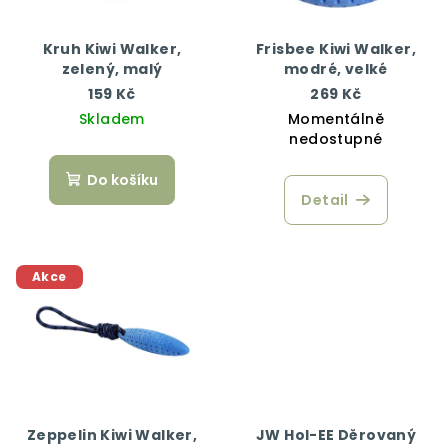
Kruh Kiwi Walker,
Frisbee Kiwi Walker,
zelený, malý
modré, velké
159 Kč
269 Kč
Skladem
Momentálně
nedostupné
Do košíku
Detail
Akce
Zeppelin Kiwi Walker,
JW Hol-EE Děrovaný