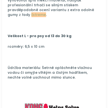
vyhovovat spíš měkčí materiál, naopak
profesionální trhači se silným stiskem
pravděpodobně ocení variantu z extra odolné
gumy z řady
Extreme
.
Velikost L - pro psy od 13 do 30 kg
rozměry:
6,5 x 10 cm
Údržba materiálu: Šetrně opláchněte vlažnou
vodou či omyjte vlhkým a čistým hadříkem,
nechte volně uschnout mimo slunce.