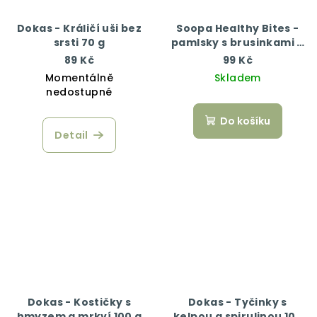
Dokas - Králičí uši bez
Soopa Healthy Bites -
srsti 70 g
pamlsky s brusinkami a
batáty 50 g
89 Kč
99 Kč
Momentálně
Skladem
nedostupné
Do košíku
Detail
Dokas - Kostičky s
Dokas - Tyčinky s
hmyzem a mrkví 100 g
kelpou a spirulinou 105