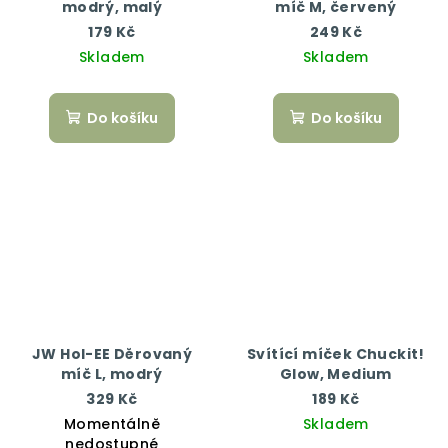
modrý, malý
míč M, červený
179 Kč
249 Kč
Skladem
Skladem
Do košíku
Do košíku
JW Hol-EE Děrovaný
Svítící míček Chuckit!
míč L, modrý
Glow, Medium
329 Kč
189 Kč
Momentálně
Skladem
nedostupné