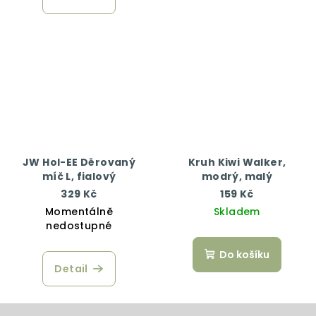
JW Hol-EE Děrovaný
Kruh Kiwi Walker,
míč L, fialový
modrý, malý
329 Kč
159 Kč
Momentálně
Skladem
nedostupné
Do košíku
Detail
Z