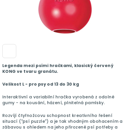
Legenda mezi psími hračkami, klasický červený
KONG ve tvaru granátu.
Velikost L -
pro psy od 13 do 30 kg
Interaktivní a variabilní hračka vyrobená z odolné
gumy - na kousání, házení, plnitelná pamlsky.
Rozvíjí čtyřnožcovu schopnost kreativního řešení
situací ("psí puzzle") a je tak vhodným obohacením a
zábavou s ohledem na jeho přirozené psí potřeby a