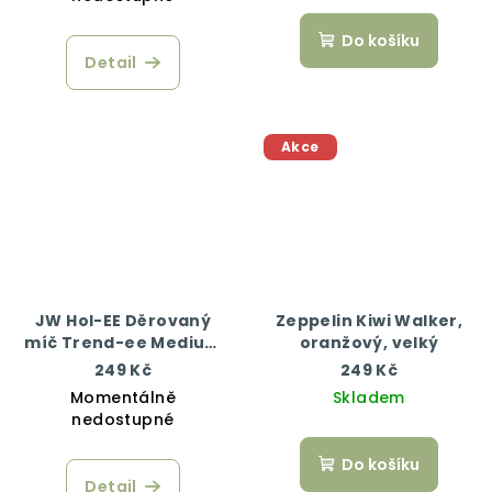
Do košíku
Detail
Akce
JW Hol-EE Děrovaný
Zeppelin Kiwi Walker,
míč Trend-ee Medium
oranžový, velký
– Pink
249 Kč
249 Kč
Momentálně
Skladem
nedostupné
Do košíku
Detail