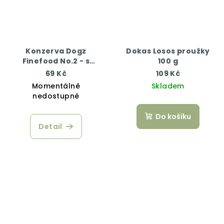
Konzerva Dogz
Dokas Losos proužky
Finefood No.2 - s
100 g
hovězím masem 200 g
69 Kč
109 Kč
Momentálně
Skladem
nedostupné
Do košíku
Detail