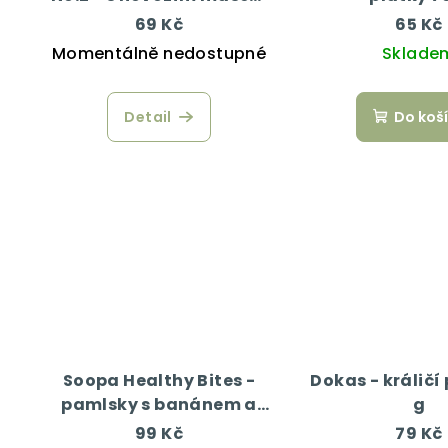
200 g
69 Kč
65 Kč
Momentálně nedostupné
Sklade
Detail
Do koš
Soopa Healthy Bites -
Dokas - králičí
pamlsky s banánem a
g
arašídovým máslem 50 g
99 Kč
79 Kč