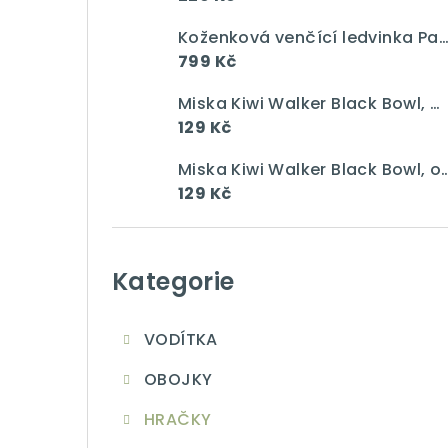
a
n
Koženková venčící ledvinka Pawsome gang vín
799 Kč
n
Miska Kiwi Walker Black Bowl, modrá, 750 ml
í
129 Kč
p
Miska Kiwi Walker Black Bowl, 
a
129 Kč
n
Přeskočit
e
kategorie
Kategorie
l
VODÍTKA
OBOJKY
HRAČKY