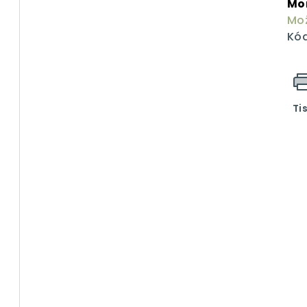
Mo
Mož
Kód
Ti