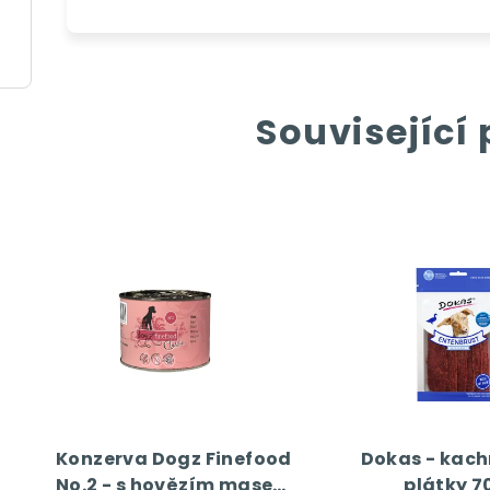
Související
Konzerva Dogz Finefood
Dokas - kach
No.2 - s hovězím masem
plátky 7