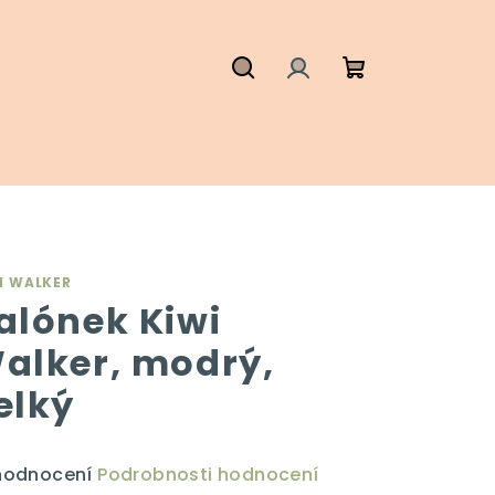
Hledat
Přihlášení
Nákupní
košík
I WALKER
alónek Kiwi
alker, modrý,
elký
ůměrné
hodnocení
Podrobnosti hodnocení