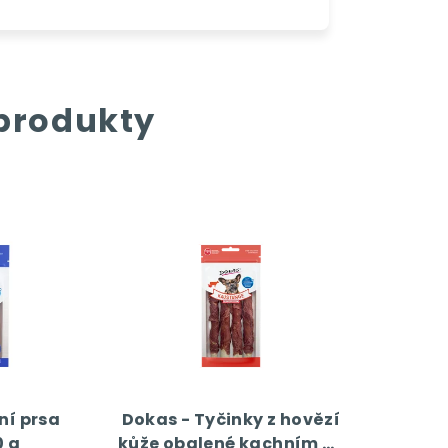
 produkty
ní prsa
Dokas - Tyčinky z hovězí
0 g
kůže obalené kachním 50