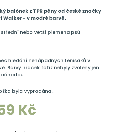
dnocení
duktu
ký balónek z TPR pěny od české značky
i Walker - v modré barvě.
 střední nebo větší plemena psů.
zdiček.
ec hledání nenápadných tenisáků v
vě. Barvy hraček totiž nebyly zvoleny jen
 náhodou.
ožka byla vyprodána…
59 Kč
rná
a: