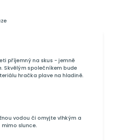
uze
řeti příjemný na skus - jemně
če. Skvělým společníkem bude
eriálu hračka plave na hladině.
ažnou vodou či omyjte vlhkým a
 mimo slunce.