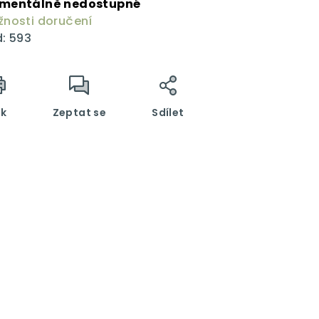
mentálně nedostupné
nosti doručení
:
593
sk
Zeptat se
Sdílet