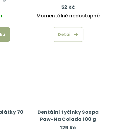
g
52 Kč
m
Momentálně nedostupné
íku
Detail
 plátky 70
Dentální tyčinky Soopa
Paw-Na Colada 100 g
129 Kč