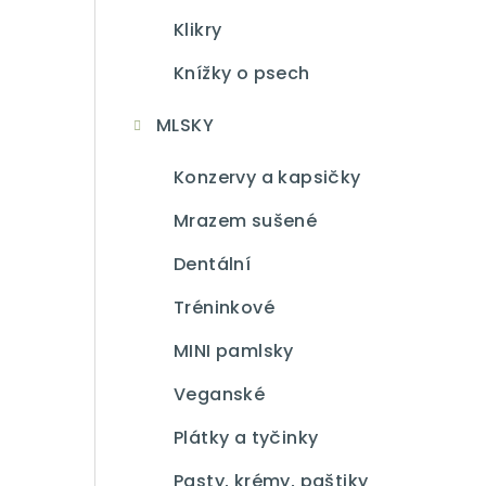
Klikry
Knížky o psech
MLSKY
Konzervy a kapsičky
Mrazem sušené
Dentální
Tréninkové
MINI pamlsky
Veganské
Plátky a tyčinky
Pasty, krémy, paštiky