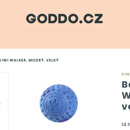
KIWI WALKER, MODRÝ, VELKÝ
KIW
B
W
krémová, 350 ml
v
Pr
14 