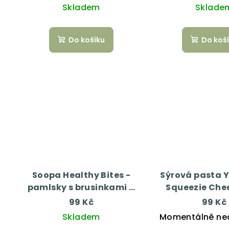
Skladem
Sklade
Do košíku
Do koš
Soopa Healthy Bites -
Sýrová pasta
pamlsky s brusinkami a
Squeezie Chee
batáty 50 g
99 Kč
99 Kč
Skladem
Momentálně ne