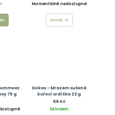
m
Momentálně nedostupné
íku
Detail
 Yummeez
Dokas - Mrazem sušená
sy 75 g
kuřecí srdíčka 22 g
69 Kč
dostupné
Skladem