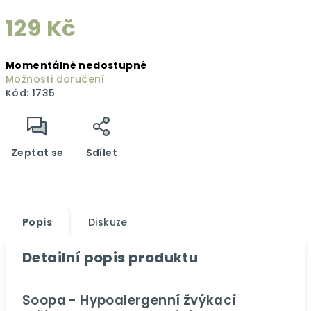
129 Kč
Měrná
Momentálně nedostupné
cena:
Možnosti doručení
Kód:
1735
Zeptat se
Sdílet
Popis
Diskuze
Detailní popis produktu
Soopa - Hypoalergenní žvýkací