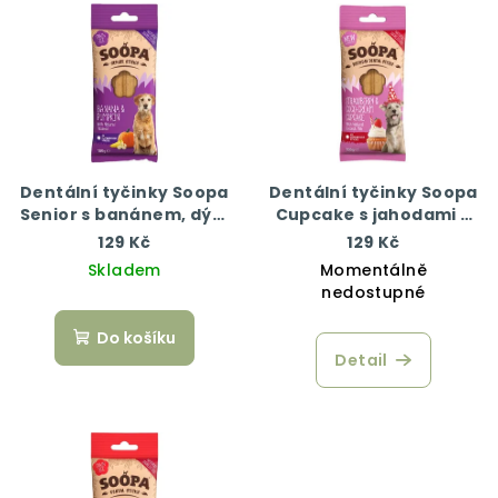
Dentální tyčinky Soopa
Dentální tyčinky Soopa
Senior s banánem, dýní
Cupcake s jahodami a
a lněným semínkem 100
kokosem 100 g
129 Kč
129 Kč
g
Skladem
Momentálně
nedostupné
Do košíku
Detail