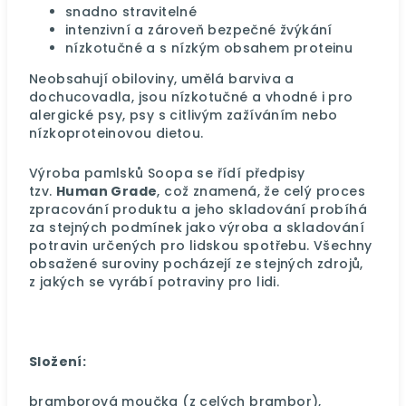
snadno stravitelné
intenzivní a zároveň bezpečné žvýkání
nízkotučné a s nízkým obsahem proteinu
Neobsahují obiloviny, umělá barviva a
dochucovadla, jsou nízkotučné a vhodné i pro
alergické psy, psy s citlivým zažíváním nebo
nízkoproteinovou dietou.
Výroba pamlsků Soopa se řídí předpisy
tzv.
Human Grade
, což znamená, že celý proces
zpracování produktu a jeho skladování probíhá
za stejných podmínek jako výroba a skladování
potravin určených pro lidskou spotřebu. Všechny
obsažené suroviny pocházejí ze stejných zdrojů,
z jakých se vyrábí potraviny pro lidi.
Složení:
bramborová moučka (z celých brambor),