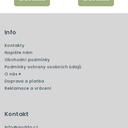
Z
á
p
Info
a
Kontakty
t
Napište nám
í
Obchodní podmínky
Podmínky ochrany osobních údajů
O nás ♥️
Doprava a platba
Reklamace a vrácení
Kontakt
info
@
goddo.cz