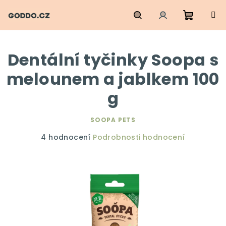
Přejít
na
obsah
Nákupn
Hledat
Přihlášení
Dentální tyčinky Soopa s
košík
melounem a jablkem 100
g
SOOPA PETS
Průměrné
4 hodnocení
Podrobnosti hodnocení
hodnocení
produktu
je
5,0
z
5
hvězdiček.