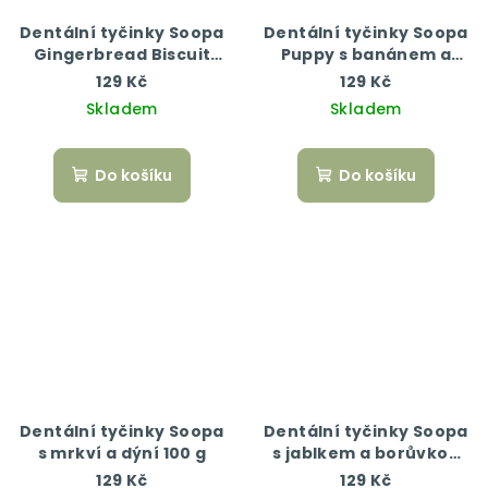
Dentální tyčinky Soopa
Dentální tyčinky Soopa
Gingerbread Biscuit
Puppy s banánem a
100 g
dýní 100 g
129 Kč
129 Kč
Skladem
Skladem
Do košíku
Do košíku
Dentální tyčinky Soopa
Dentální tyčinky Soopa
s mrkví a dýní 100 g
s jablkem a borůvkou
100 g
129 Kč
129 Kč