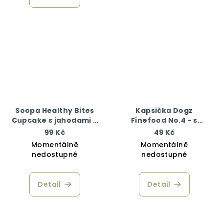
Soopa Healthy Bites
Kapsička Dogz
Cupcake s jahodami a
Finefood No.4 - s
kokosem 50 g
kuřecím a bažantím
99 Kč
49 Kč
masem 100 g
Momentálně
Momentálně
nedostupné
nedostupné
Detail
Detail