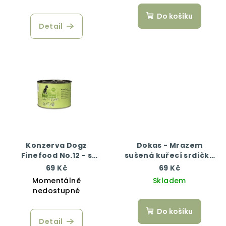
Do košíku
Detail
Konzerva Dogz
Dokas - Mrazem
Finefood No.12 - s
sušená kuřecí srdíčka
kuřecím a bažantím
22 g
69 Kč
69 Kč
masem 200 g
Momentálně
Skladem
nedostupné
Do košíku
Detail