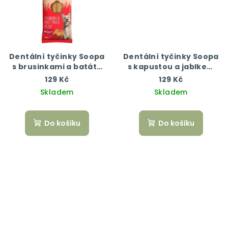
Dentální tyčinky Soopa
Dentální tyčinky Soopa
s brusinkami a batáty
s kapustou a jablkem
100 g
100 g
129 Kč
129 Kč
Skladem
Skladem
Do košíku
Do košíku