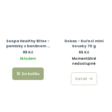
Soopa Healthy Bites -
Dokas - Kuřecí mini
pamlsky s banánem a
kousky 70 g
arašídovým máslem 50
99 Kč
65 Kč
g
Skladem
Momentálně
nedostupné
Do košíku
Detail