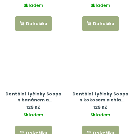
Skladem
Skladem
Do košíku
Do košíku
Dentální tyčinky Soopa
Dentální tyčinky Soopa
s banánem a
s kokosem a chia
arašídovým máslem
semínky 100 g
129 Kč
129 Kč
100 g
Skladem
Skladem
Do košíku
Do košíku