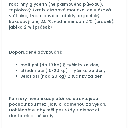
rostlinný glycerin (ne palmového původu),
tapiokový škrob, cizrnová moučka, celulózová
vláknina, kvasnicové produkty, organický
kokosový olej 2,5 %, vodní meloun 2 % (prášek),
jablko 2 % (prášek)
Doporučené dávkování:
malí psi (do 10 kg) ½ tyčinky za den,
střední psi (10-20 kg) 1 tyčinka za den,
velcí psi (nad 20 kg) 2 tyčinky za den
Pamlsky nenahrazují běžnou stravu, jsou
pochoutkou mezi jídly či odměnou za výkon.
Dohlédněte, aby měl pes vždy k dispozici
dostatek pitné vody.