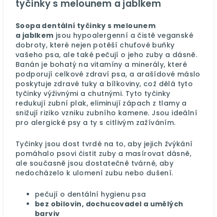
tyčinky s melounem a jablkem
Soopa dentální tyčinky s melounem
a
jablkem
jsou hypoalergenní a čistě veganské
dobroty, které nejen potěší chuťové buňky
vašeho psa, ale také pečují o jeho zuby a dásně.
Banán je bohatý na vitamíny a minerály, které
podporují celkové zdraví psa, a arašídové máslo
poskytuje zdravé tuky a bílkoviny, což dělá tyto
tyčinky výživnými a chutnými. Tyto tyčinky
redukují zubní plak, eliminují zápach z tlamy a
snižují riziko vzniku zubního kamene. Jsou ideální
pro alergické psy a ty s citlivým zažíváním.
Tyčinky jsou dost tvrdé na to, aby jejich žvýkání
pomáhalo psovi čistit zuby a masírovat dásně,
ale současně jsou dostatečně tvárné, aby
nedocházelo k ulomení zubu nebo dušení.
pečují o dentální hygienu psa
bez obilovin, dochucovadel a umělých
barviv