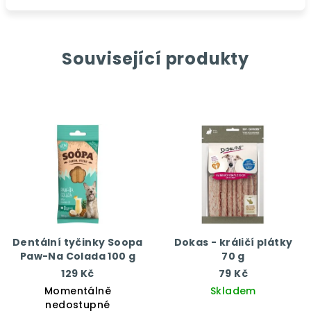
Související produkty
Dentální tyčinky Soopa
Dokas - králičí plátky
Paw-Na Colada 100 g
70 g
129 Kč
79 Kč
Momentálně
Skladem
nedostupné