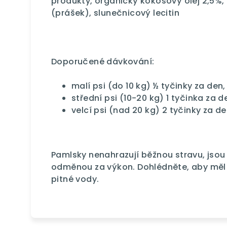
produkty, organický kokosový olej 2,5%,
(prášek), slunečnicový lecitin
Doporučené dávkování:
malí psi (do 10 kg) ½ tyčinky za den,
střední psi (10-20 kg) 1 tyčinka za d
velcí psi (nad 20 kg) 2 tyčinky za d
Pamlsky nenahrazují běžnou stravu, jsou
odměnou za výkon. Dohlédněte, aby měl 
pitné vody.