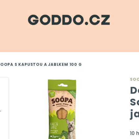
SOOPA S KAPUSTOU A JABLKEM 100 G
SOO
D
S
krémová, 350 ml
j
Pr
10 