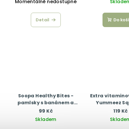
Momentálně nedostupné
Sklade
Detail
Do koš
Soopa Healthy Bites -
Extra vitamino
pamlsky s banánem a
Yummeez Sq
arašídovým máslem 50 g
Junior 10
99 Kč
119 Kč
Skladem
Sklade