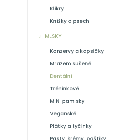
Klikry
Knížky o psech
MLSKY
Konzervy a kapsičky
Mrazem sušené
Dentální
Tréninkové
MINI pamlsky
Veganské
Plátky a tyčinky
Pasty, krémy, paštiky