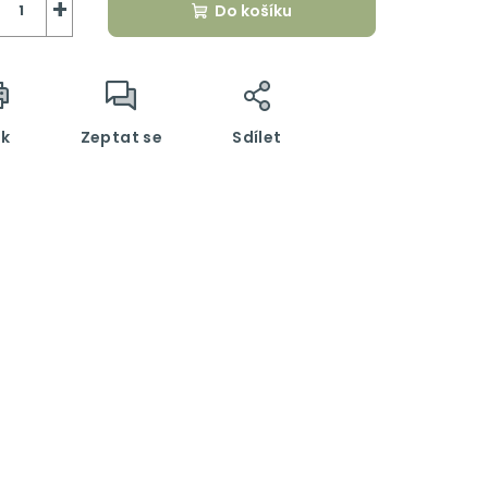
+
Do košíku
sk
Zeptat se
Sdílet