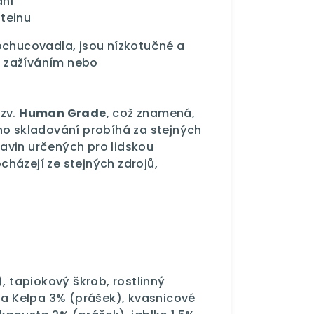
ání
teinu
ochucovadla, jsou nízkotučné a
ým zažíváním nebo
zv.
Human Grade
, což znamená,
ho skladování probíhá za stejných
avin určených pro lidskou
házejí ze stejných zdrojů,
tapiokový škrob, rostlinný
asa Kelpa 3% (prášek), kvasnicové