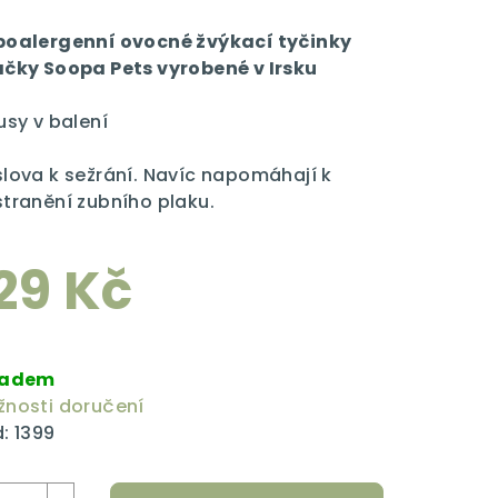
dnocení
duktu
oalergenní ovocné žvýkací tyčinky
čky Soopa Pets vyrobené v Irsku
usy v balení
zdiček.
lova k sežrání. Navíc napomáhají k
tranění zubního plaku.
29 Kč
rná
a:
ladem
nosti doručení
:
1399