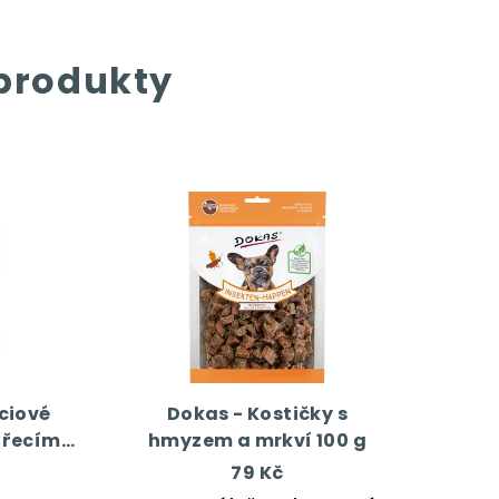
 produkty
ciové
Dokas - Kostičky s
uřecím
hmyzem a mrkví 100 g
m
79 Kč