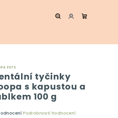
Hledat
Přihlášení
Nákupní
košík
PA PETS
entální tyčinky
oopa s kapustou a
ablkem 100 g
ůměrné
hodnocení
Podrobnosti hodnocení