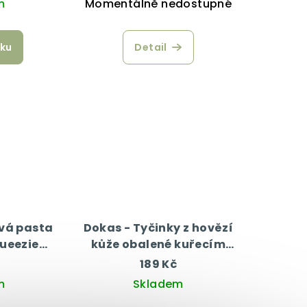
m
Momentálně nedostupné
íku
Detail
vá pasta
Dokas - Tyčinky z hovězí
ueezie
kůže obalené kuřecím
0 g
200 g
189 Kč
m
Skladem