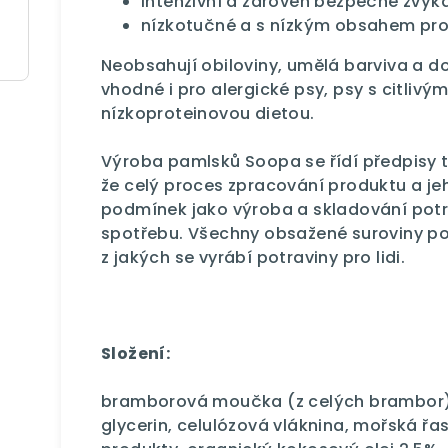
intenzivní a zároveň bezpečné žvýk
nízkotučné a s nízkým obsahem pro
Neobsahují obiloviny, umělá barviva a d
vhodné i pro alergické psy, psy s citliv
nízkoproteinovou dietou.
Výroba pamlsků Soopa se řídí předpisy t
že celý proces zpracování produktu a je
podmínek jako výroba a skladování potr
spotřebu. Všechny obsažené suroviny poc
z jakých se vyrábí potraviny pro lidi.
Složení:
bramborová moučka (z celých brambor), 
glycerin, celulózová vláknina, mořská ř