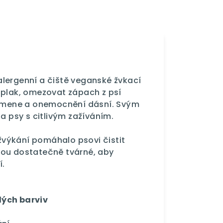
lergenní a čiště veganské žvkací
 plak, omezovat zápach z psí
 kamene a onemocnění dásní. Svým
a psy s citlivým zažíváním.
 žvýkání pomáhalo psovi čistit
sou dostatečně tvárné, aby
í.
lých barviv