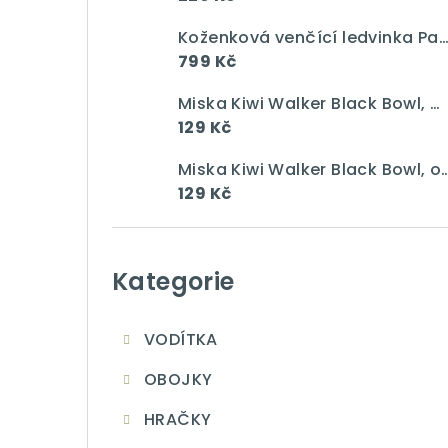
a
n
Koženková venčící ledvinka Pawsome gang vín
799 Kč
n
Miska Kiwi Walker Black Bowl, modrá, 750 ml
í
129 Kč
p
Miska Kiwi Walker Black Bowl, 
a
129 Kč
n
Přeskočit
e
kategorie
Kategorie
l
VODÍTKA
OBOJKY
HRAČKY