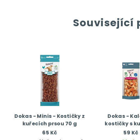
Související
Dokas - Minis - Kostičky z
Dokas - Kal
kuřecích prsou 70 g
kostičky s k
mase
65 Kč
59 Kč