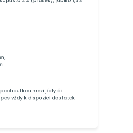
 kapusta 2% (prášek), jablko 1,5%
en,
en
 pochoutkou mezi jídly či
pes vždy k dispozici dostatek